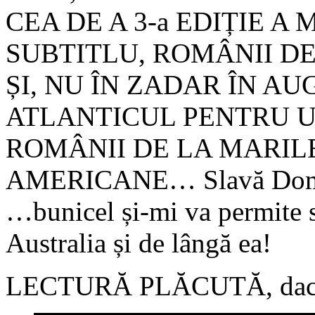
CEA DE A 3-a EDIȚIE A
SUBTITLU, ROMÂNII DE
ȘI, NU ÎN ZADAR ÎN A
ATLANTICUL PENTRU U
ROMÂNII DE LA MARIL
AMERICANE… Slavă Domnulu
…bunicel și-mi va permite s
Australia și de lângă ea!
LECTURĂ PLĂCUTĂ, dac