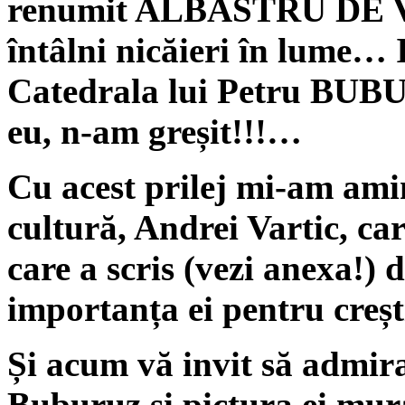
renumit ALBASTRU DE V
întâlni nicăieri în lume…
Catedrala lui Petru BUB
eu, n-am greșit!!!…
Cu acest prilej mi-am amin
cultură, Andrei Vartic, car
care a scris (vezi anexa!) 
importanța ei pentru creș
Și acum vă invit să admira
Buburuz și pictura ei mura