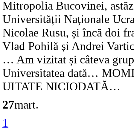
Mitropolia Bucovinei, astăzi,
Universității Naționale Ucr
Nicolae Rusu, și încă doi fr
Vlad Pohilă și Andrei Varti
… Am vizitat și câteva grup
Universitatea dată… MO
UITATE NICIODATĂ…
27
mart.
1