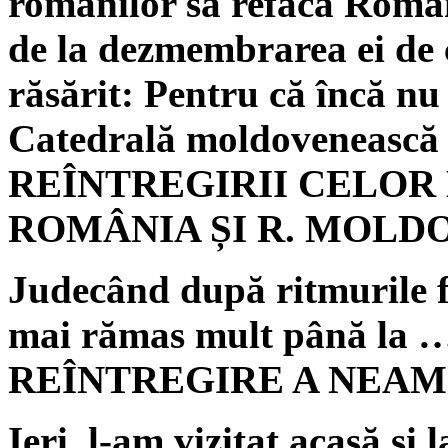
românilor să refacă Român
de la dezmembrarea ei de 
răsărit: Pentru că încă nu 
Catedrală moldovenească în
REÎNTREGIRII CELOR
ROMÂNIA ȘI R. MOLD
Judecând după ritmurile fi
mai rămas mult până 
REÎNTREGIRE A NEA
Ieri, l-am vizitat acasă și