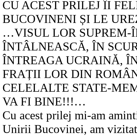
CU ACEST PRILEJ ÎI FE
BUCOVINENI ȘI LE UREZ
…VISUL LOR SUPREM-ÎMPL
ÎNTÂLNEASCĂ, ÎN SCUR
ÎNTREAGA UCRAINĂ, Î
FRAȚII LOR DIN ROMÂN
CELELALTE STATE-MEM
VA FI BINE!!!…
Cu acest prilej mi-am amint
Unirii Bucovinei, am vizitat