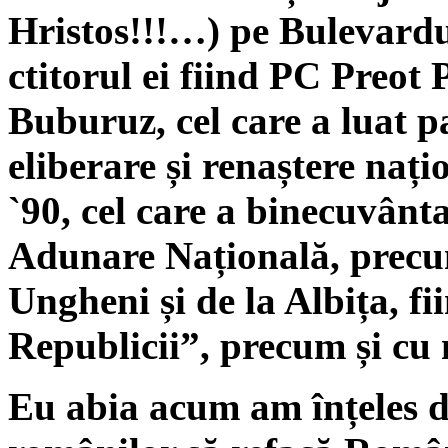
Hristos!!!…) pe Bulevardu
ctitorul ei fiind PC Preot
Buburuz, cel care a luat p
eliberare și renaștere nați
`90, cel care a binecuvânt
Adunare Națională, precum 
Ungheni și de la Albița, fi
Republicii”, precum și cu
Eu abia acum am înțeles d