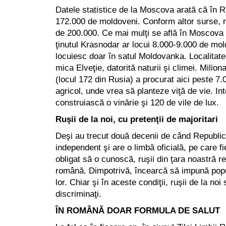
Datele statistice de la Moscova arată că în R
172.000 de moldoveni. Conform altor surse, 
de 200.000. Ce mai mulţi se află în Moscova 
ţinutul Krasnodar ar locui 8.000-9.000 de mo
locuiesc doar în satul Moldovanka. Localitat
mica Elveţie, datorită naturii şi climei. Milion
(locul 172 din Rusia) a procurat aici peste 7
agricol, unde vrea să planteze viţă de vie. In
construiască o vinărie şi 120 de vile de lux.
Ruşii de la noi, cu pretenţii de majoritari
Deşi au trecut două decenii de când Republi
independent şi are o limbă oficială, pe care f
obligat să o cunoscă, ruşii din ţara noastră r
română. Dimpotrivă, încearcă să impună popul
lor. Chiar şi în aceste condiţii, ruşii de la noi
discriminaţi.
ÎN ROMÂNĂ DOAR FORMULA DE SALUT