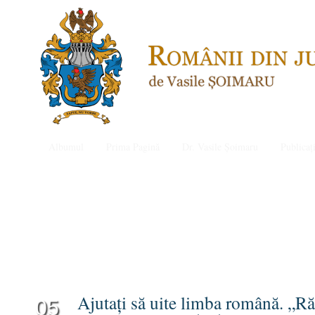
Albumul
Prima Pagină
Dr. Vasile Șoimaru
Publicați
Ajutați să uite limba română. „Răt
05