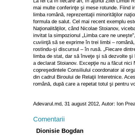
La fel ca în fiecare an, în ajunul Zilei Limbi
mai multe conferinţe şi mese rotunde. Fiind i
limba română, reprezentaţii minorităţilor naţi
formula de salut. Cel mai recent exemplu este
Naţionalităţilor, când Nicolae Stoianov, vic
invitat la simpozionul „Limba care ne uneşte”
cuviinţă să se exprime în trei limbi – română
rostindu-şi discursul – în rusă. „Fiecare dintr
limba de stat, dar să înveţe şi să dezvolte şi l
a declarat Stoianov. Excepţie nu a făcut nici 
copreşedintele Consiliului coordonator al orga
din cadrul Biroului de Relaţii Interetnice. Aces
română, după care a repetat totul şi pentru vo
Adevarul.md, 31 august 2012, Autor: Ion Pre
Comentarii
Dionisie Bogdan