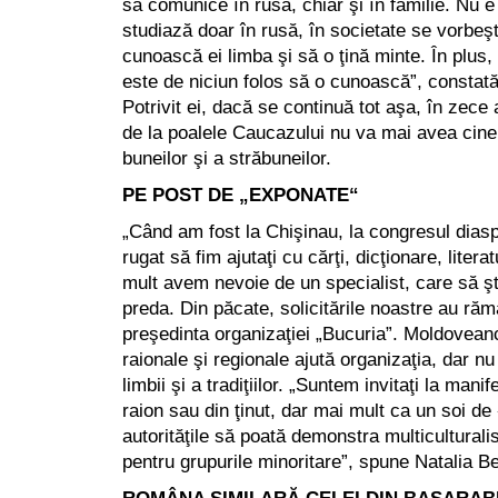
să comunice în rusă, chiar şi în familie. Nu e 
studiază doar în rusă, în societate se vorbeşt
cunoască ei limba şi să o ţină minte. În plus,
este de niciun folos să o cunoască”, constat
Potrivit ei, dacă se continuă tot aşa, în zece 
de la poalele Caucazului nu va mai avea cin
buneilor şi a străbuneilor.
PE POST DE „EXPONATE“
„Când am fost la Chişinau, la congresul dias
rugat să fim ajutaţi cu cărţi, dicţionare, litera
mult avem nevoie de un specialist, care să şt
preda. Din păcate, solicitările noastre au ră
preşedinta organizaţiei „Bucuria”. Moldoveanc
raionale şi regionale ajută organizaţia, dar nu 
limbii şi a tradiţiilor. „Suntem invitaţi la manif
raion sau din ţinut, dar mai mult ca un soi de
autorităţile să poată demonstra multiculturalis
pentru grupurile minoritare”, spune Natalia B