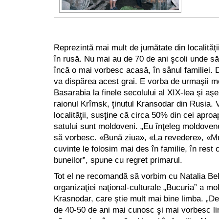
Reprezintă mai mult de jumătate din localităţ
în rusă. Nu mai au de 70 de ani şcoli unde s
încă o mai vorbesc acasă, în sânul familiei. 
va dispărea acest grai. E vorba de urmaşii mo
Basarabia la finele secolului al XIX-lea şi aş
raionul Krîmsk, ţinutul Kransodar din Rusia. 
localităţii, susţine că circa 50% din cei aproa
satului sunt moldoveni. „Eu înţeleg moldoveneş
să vorbesc. «Bună ziua», «La revedere», «Mu
cuvinte le folosim mai des în familie, în rest
buneilor”, spune cu regret primarul.
Tot el ne recomandă să vorbim cu Natalia Be
organizaţiei naţional-culturale „Bucuria” a mol
Krasnodar, care ştie mult mai bine limba. „De
de 40-50 de ani mai cunosc şi mai vorbesc lim