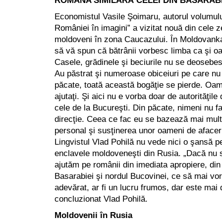
ROMÂNA SIMILARĂ CELEI DIN BASARAB
Economistul Vasile Şoimaru, autorul volumulu
României în imagini” a vizitat nouă din cele z
moldoveni în zona Caucazului. În Moldovanka 
să vă spun că bătrânii vorbesc limba ca şi oa
Casele, grădinele şi beciurile nu se deosebe
Au păstrat şi numeroase obiceiuri pe care nu l
păcate, toată această bogăţie se pierde. Oame
ajutaţi. Şi aici nu e vorba doar de autorităţile
cele de la Bucureşti. Din păcate, nimeni nu f
direcţie. Ceea ce fac eu se bazează mai mul
personal şi susţinerea unor oameni de afaceri
Lingvistul Vlad Pohilă nu vede nici o şansă pe
enclavele moldoveneşti din Rusia. „Dacă nu s
ajutăm pe românii din imediata apropiere, din
Basarabiei şi nordul Bucovinei, ce să mai vo
adevărat, ar fi un lucru frumos, dar este mai 
concluzionat Vlad Pohilă.
Moldovenii în Rusia