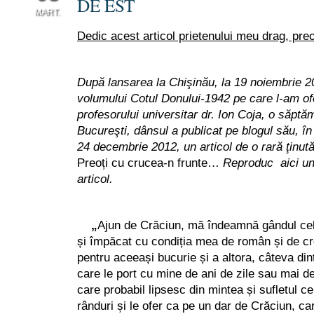
DE EST
MART.
Dedic acest articol prietenului meu drag, pre
0
După lansarea la Chişinău, la 19 noiembrie 201
volumului Cotul Donului-1942 pe care l-am of
profesorului universitar dr. Ion Coja, o săptă
Bucureşti, dânsul a publicat pe blogul său, în
24 decembrie 2012, un articol de o rară ţinută
Preoți cu crucea-n frunte…
Reproduc aici un
articol.
„
Ajun de Crăciun, mă îndeamnă gândul cel
și împăcat cu condiția mea de român și de c
pentru aceeași bucurie și a altora, câteva din
care le port cu mine de ani de zile sau mai d
care probabil lipsesc din mintea și sufletul ce
rânduri și le ofer ca pe un dar de Crăciun, ca