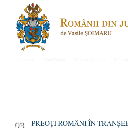
Albumul
Prima Pagină
Dr. Vasile Șoimaru
Publicați
PREOŢI ROMÂNI ÎN TRANŞE
03