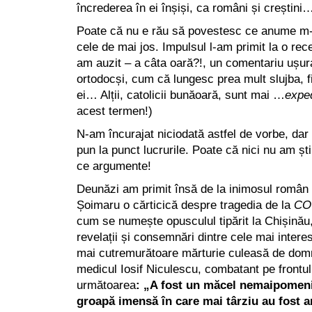
încrederea în ei înșiși, ca români și creștini
Poate că nu e rău să povestesc ce anume m-
cele de mai jos. Impulsul l-am primit la o r
am auzit – a câta oară?!, un comentariu ușura
ortodocși, cum că lungesc prea mult slujba, fie
ei… Alții, catolicii bunăoară, sunt mai …
exped
acest termen!)
N-am încurajat niciodată astfel de vorbe, dar
pun la punct lucrurile. Poate că nici nu am șt
ce argumente!
Deunăzi am primit însă de la inimosul român
Șoimaru o cărticică despre tragedia de la
CO
cum se numește opusculul tipărit la Chișină
revelații și consemnări dintre cele mai inter
mai cutremurătoare mărturie culeasă de dom
medicul Iosif Niculescu, combatant pe frontul
următoarea
: „A fost un măcel nemaipomeni
groapă imensă în care mai târziu au fost ar