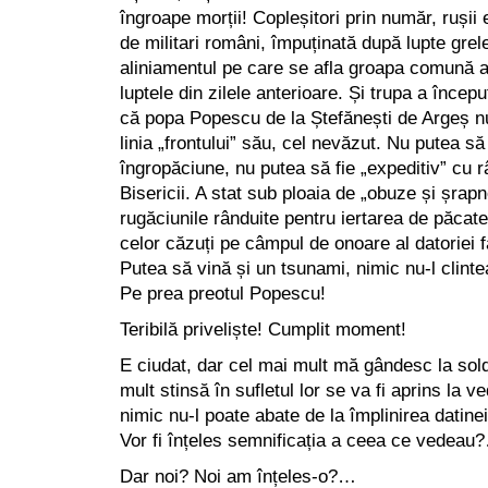
îngroape morții! Copleșitori prin număr, rușii 
de militari români, împuținată după lupte gre
aliniamentul pe care se afla groapa comună a
luptele din zilele anterioare. Și trupa a încep
că popa Popescu de la Ștefănești de Argeș 
linia „frontului” său, cel nevăzut. Nu putea s
îngropăciune, nu putea să fie „expeditiv” cu 
Bisericii. A stat sub ploaia de „obuze și șrapn
rugăciunile rânduite pentru iertarea de păcate
celor căzuți pe câmpul de onoare al datoriei
Putea să vină și un tsunami, nimic nu-l clinte
Pe prea preotul Popescu!
Teribilă priveliște! Cumplit moment!
E ciudat, dar cel mai mult mă gândesc la sold
mult stinsă în sufletul lor se va fi aprins la 
nimic nu-l poate abate de la împlinirea datine
Vor fi înțeles semnificația a ceea ce vedeau
Dar noi? Noi am înțeles-o?…