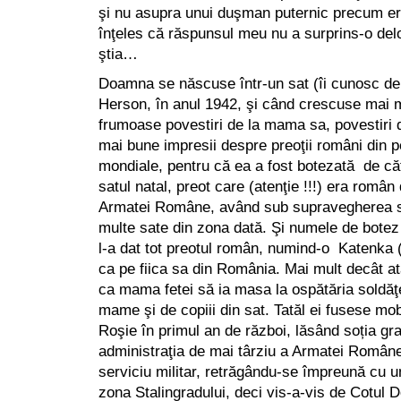
şi nu asupra unui duşman puternic precum
înţeles că răspunsul meu nu a surprins-o de
ştia…
Doamna se născuse într-un sat (îi cunosc de
Herson, în anul 1942, şi când crescuse mai m
frumoase povestiri de la mama sa, povestiri d
mai bune impresii despre preoţii români din p
mondiale, pentru că ea a fost botezată de că
satul natal, preot care (atenţie !!!) era român 
Armatei Române, având sub supravegherea 
multe sate din zona dată. Şi numele de botez 
l-a dat tot preotul român, numind-o Katenka (
ca pe fiica sa din România. Mai mult decât atâ
ca mama fetei să ia masa la ospătăria soldăţe
mame şi de copiii din sat. Tatăl ei fusese mob
Roşie în primul an de război, lăsând soția g
administraţia de mai târziu a Armatei Române.
serviciu militar, retrăgându-se împreună cu un
zona Stalingradului, deci vis-a-vis de Cotul 