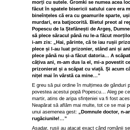
morți cu sutele. Gromki se numea acea loc
făcut în spatele bisericii satului care era 
bineînțeles că era cu geamurile sparte, ușil
murdari, era batjocorită. Bietul preot al re
Popescu de la Ștefănești de Argeș, Dumneze
să plece săracul până nu le-a făcut morțilo
i-am zis: „Hai, părinte, că te iau rușii priz
plece și l-au luat prizonier, stând ani și ani
plece până nu și-a făcut datoria… A scăpat
câțiva ani, m-am dus la el, mi-a povestit ce
prizonierat și a scăpat cu viață. Și acum câ
nițel mai în vârstă ca mine…”
E greu să pui ordine în mulțimea de gânduri p
povestea acestui popă Popescu… Aleg pe cel
martir, atins de aripa sfințeniei va fi fost ac
Neapărat să aflăm mai multe, tot ce se mai p
unui asemenea gest:
„Domnule doctor, n-a
rugăciunile!…”
Așadar, rușii au atacat exact când românii s