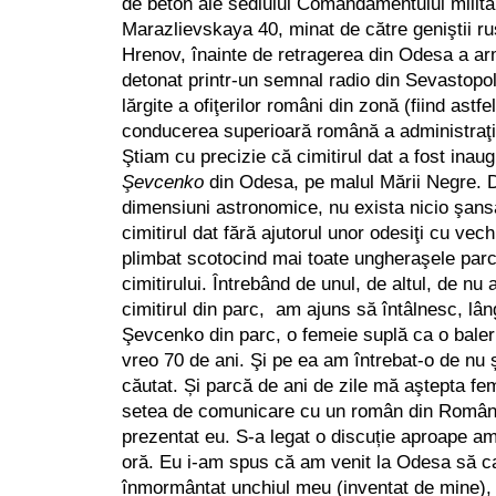
de beton ale sediului Comandamentului milit
Marazlievskaya 40, minat de către geniştii ruş
Hrenov, înainte de retragerea din Odesa a arm
detonat printr-un semnal radio din Sevastopol
lărgite a ofiţerilor români din zonă (fiind astfe
conducerea superioară română a administraţie
Ştiam cu precizie că cimitirul dat a fost inau
Şevcenko
din Odesa, pe malul Mării Negre. D
dimensiuni astronomice, nu exista nicio şan
cimitirul dat fără ajutorul unor odesiţi cu v
plimbat scotocind mai toate ungheraşele parc
cimitirului. Întrebând de unul, de altul, de nu 
cimitirul din parc, am ajuns să întâlnesc, lâ
Şevcenko din parc, o femeie suplă ca o baler
vreo 70 de ani. Şi pe ea am întrebat-o de nu ș
căutat. Și parcă de ani de zile mă aştepta fe
setea de comunicare cu un român din Români
prezentat eu. S-a legat o discuție aproape am
oră. Eu i-am spus că am venit la Odesa să ca
înmormântat unchiul meu (inventat de mine), 