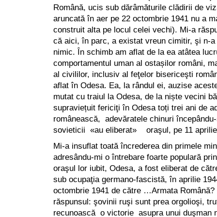
Română, ucis sub dărâmăturile clădirii de viz
aruncată în aer pe 22 octombrie 1941 nu a mai 
construit alta pe locul celei vechi). Mi-a răs
că aici, în parc, a existat vreun cimitir, şi n-
nimic. În schimb am aflat de la ea atâtea luc
comportamentul uman al ostașilor români, mai 
al civililor, inclusiv al feţelor bisericeşti rom
aflat în Odesa. Ea, la rândul ei, auzise acest
mutat cu traiul la Odesa, de la niște vecini bă
supraviețuit fericiţi în Odesa toți trei ani de 
românească, adevăratele chinuri începându-
sovieticii «au eliberat» oraşul, pe 11 aprili
Mi-a insuflat toată încrederea din primele min
adresându-mi o întrebare foarte populară prin
oraşul lor iubit, Odesa, a fost eliberat de căt
sub ocupaţia germano-fascistă, în aprilie 1944
octombrie 1941 de către …Armata Română? D
răspunsul: şovinii ruşi sunt prea orgolioşi, tru
recunoască o victorie asupra unui duşman