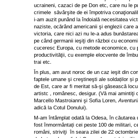
ucraineni, cazaci de pe Don etc, care nu le pu
crimele săvârşite de ei împotriva conaţionalilo
i-am auzit punând la îndoială necesitatea vic
naziste, ocărând americanii şi englezii care au
victoria, care nici azi nu le-a adus bunăstar
pe când germanii ieşiţi din război cu economi
cuceresc Europa, cu metode economice, cu p
productivităţii, cu exemple elocvente de îmbun
trai etc.
În plus, am avut noroc de un caz ieşit din co
faptele umane şi creştineşti ale soldaților și p
de Est, care ar fi meritat să-şi găsească locu
artistc , românesc, desigur. (Vă mai amintiţi d
Marcello Mastroianni şi Sofia Loren,
Aventuril
adică la Cotul Donului).
M-am întâmplat odată la Odesa, în căutarea u
fost înmormântați cei peste 100 de militari, cei
români, striviţi în seara zilei de 22 octombr