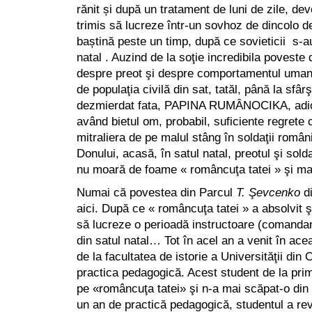
rănit și după un tratament de luni de zile, dev
trimis să lucreze într-un sovhoz de dincolo d
baștină peste un timp, după ce sovieticii s-au
natal . Auzind de la soţie incredibila poveste 
despre preot şi despre comportamentul uman a
de populaţia civilă din sat, tatăl, până la sfârşi
dezmierdat fata, PAPINA RUMÂNOCIKA, adică
având bietul om, probabil, suficiente regrete 
mitraliera de pe malul stâng în soldaţii român
Donului, acasă, în satul natal, preotul şi sold
nu moară de foame « româncuţa tatei » şi 
Numai că povestea din Parcul
T. Şevcenko
di
aici. După ce « româncuţa tatei » a absolvit
să lucreze o perioadă instructoare (comandant
din satul natal… Tot în acel an a venit în ac
de la facultatea de istorie a Universităţii di
practica pedagogică. Acest student de la prim
pe «româncuţa tatei» şi n-a mai scăpat-o di
un an de practică pedagogică, studentul a rev