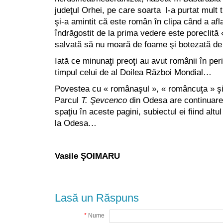
judeţul Orhei, pe care soarta l-a purtat mult t
şi-a amintit că este român în clipa când a afl
îndrăgostit de la prima vedere este poreclită 
salvată să nu moară de foame şi botezată d
Iată ce minunaţi preoţi au avut românii în peri
timpul celui de al Doilea Război Mondial…
Povestea cu « românaşul », « româncuţa » şi
Parcul
T. Şevcenco
din Odesa are continuare
spaţiu în aceste pagini, subiectul ei fiind al
la Odesa…
Vasile ŞOIMARU
Lasă un Răspuns
*
Nume