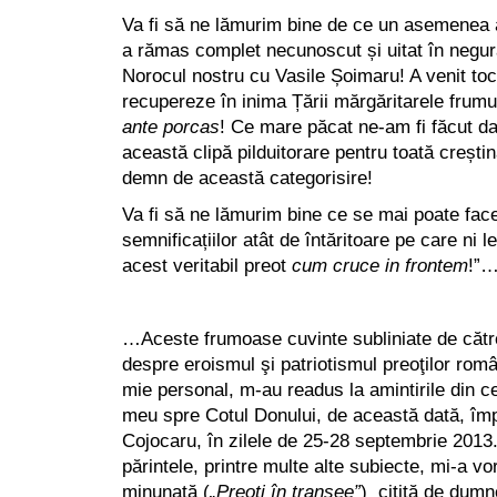
Va fi să ne lămurim bine de ce un asemenea 
a rămas complet necunoscut și uitat în negur
Norocul nostru cu Vasile Șoimaru! A venit to
recupereze în inima Țării mărgăritarele frumus
ante porcas
! Ce mare păcat ne-am fi făcut d
această clipă pilduitorare pentru toată crești
demn de această categorisire!
Va fi să ne lămurim bine ce se mai poate fac
semnificațiilor atât de întăritoare pe care ni 
acest veritabil preot
cum cruce in frontem
!”
…Aceste frumoase cuvinte subliniate de către
despre eroismul şi patriotismul preoţilor româ
mie personal, m-au readus la amintirile din ce
meu spre Cotul Donului, de această dată, împ
Cojocaru, în zilele de 25-28 septembrie 2013
părintele, printre multe alte subiecte, mi-a vo
minunată
(
„Preoţi în tranşee”
) citită de dumne