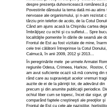
despre prezenţa duhovnicească românescă pe
Povestirile dânsului la tema dată mi-au atins t
nervoase ale organismului, şi n-am rezistat
târziu prin telefon de acolo, de la Cotul Donul
Când am ajuns acasă la Chişinău cartea deja
îmbrăţişez cu ochii şi cu sufletul… Spre buc
localităţile pomenite în dările de seamă ale 
Frontul de Est au fost vizitate de mine, înarm
cele trei călătorii întreprinse la Cotul Donului
Calmucă, în anii 2009, 2012 şi 2013…
În peregrinările mele pe urmele Armatei Româ
regiunile Odesa, Crimeea, Harkov, Rostov, C
am avut suficiente ocazii să mă conving din 
rând care au supravieţuit acelor vremuri tragi
auzite de ei de la părinţii lor, de adevărul d
precum şi din anumite publicaţii periodice. D
ochiul liber cum se topesc, încet dar sigur, g
comparând faptele creştineşti ale preoţilor şi
Frontul de Est cu cele ale naziştilor, hortiştilo