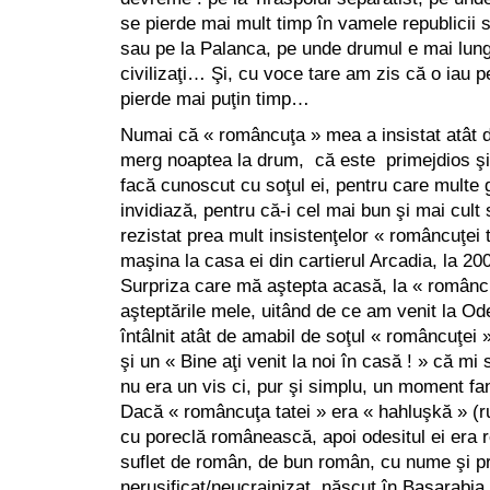
se pierde mai mult timp în vamele republicii s
sau pe la Palanca, pe unde drumul e mai lun
civilizaţi… Şi, cu voce tare am zis că o iau 
pierde mai puţin timp…
Numai că « româncuţa » mea a insistat atât d
merg noaptea la drum, că este primejdios şi
facă cunoscut cu soţul ei, pentru care multe
invidiază, pentru că-i cel mai bun şi mai cul
rezistat prea mult insistenţelor « româncuţei 
maşina la casa ei din cartierul Arcadia, la 
Surpriza care mă aştepta acasă, la « româncu
aşteptările mele, uitând de ce am venit la Od
întâlnit atât de amabil de soţul « româncuţei
şi un « Bine aţi venit la noi în casă ! » că m
nu era un vis ci, pur şi simplu, un moment fa
Dacă « româncuţa tatei » era « hahluşkă » (
cu poreclă românească, apoi odesitul ei era 
suflet de român, de bun român, cu nume şi
nerusificat/neucrainizat, născut în Basarabi