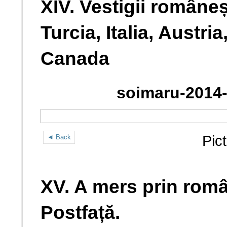
XIV. Vestigii româneș
Turcia, Italia, Austri
Canada
soimaru-2014-
Pic
◄ Back
XV. A mers prin român
Postfață.