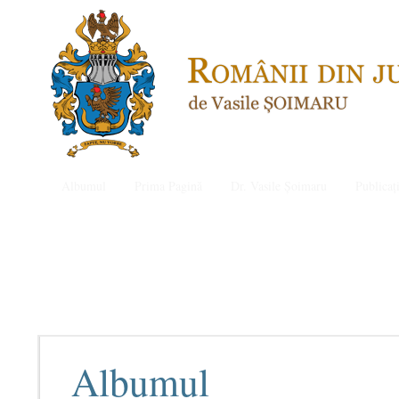
Albumul
Prima Pagină
Dr. Vasile Șoimaru
Publicați
Albumul