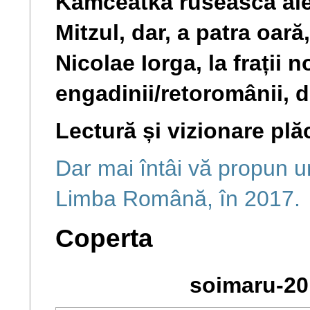
Kamceatka rusească ale
Mitzul, dar, a patra oară
Nicolae Iorga, la frații n
engadinii/retoromânii, d
Lectură și vizionare plăc
Dar mai întâi vă propun un 
Limba Română, în 2017.
Coperta
soimaru-20