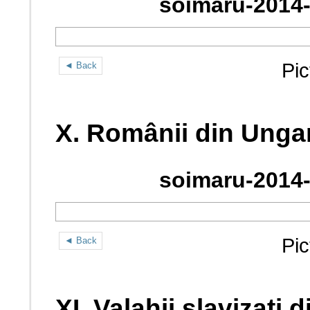
soimaru-2014-
Pic
◄ Back
X. Românii din Unga
soimaru-2014-
Pic
◄ Back
XI. Valahii slavizați 