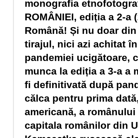
monografia etnofotogr
ROMÂNIEI, ediția a 2-a 
Română! Și nu doar din
tirajul, nici azi achitat î
pandemiei ucigătoare, ci
munca la ediția a 3-a a 
fi definitivată după pan
călca pentru prima dată
americană, a românului
capitala românilor din U