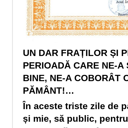
UN DAR FRAȚILOR ȘI P
PERIOADĂ CARE NE-A 
BINE, NE-A COBORÂT 
PĂMÂNT!…
În aceste triste zile de
și mie, să public, pentr