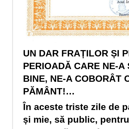
UN DAR FRAȚILOR ȘI P
PERIOADĂ CARE NE-A 
BINE, NE-A COBORÂT 
PĂMÂNT!…
În aceste triste zile de
și mie, să public, pentr