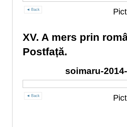
Pic
◄ Back
XV. A mers prin român
Postfață.
soimaru-2014-
Pic
◄ Back