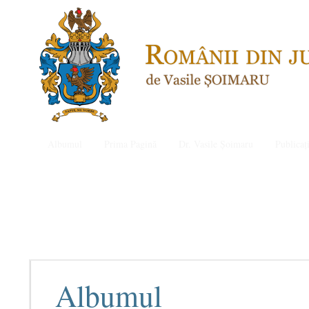
Albumul
Prima Pagină
Dr. Vasile Șoimaru
Publicați
Albumul