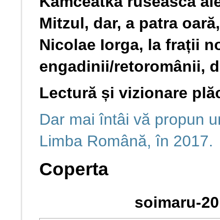
Kamceatka rusească ale
Mitzul, dar, a patra oară
Nicolae Iorga, la frații n
engadinii/retoromânii, d
Lectură și vizionare plăc
Dar mai întâi vă propun un 
Limba Română, în 2017.
Coperta
soimaru-20