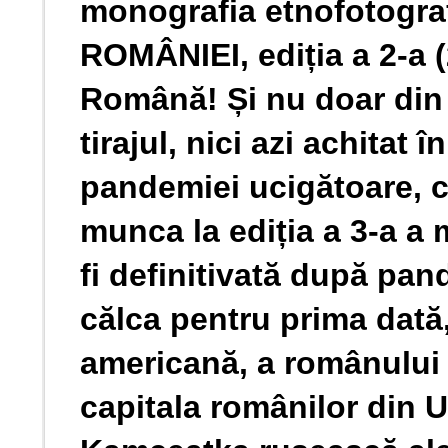
monografia etnofotogr
ROMÂNIEI, ediția a 2-a 
Română! Și nu doar din
tirajul, nici azi achitat î
pandemiei ucigătoare, ci
munca la ediția a 3-a a 
fi definitivată după pan
călca pentru prima dată
americană, a românului
capitala românilor din U