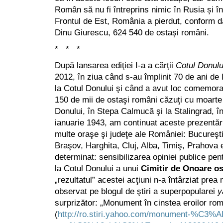
Român să nu fi întreprins nimic în Rusia și 
Frontul de Est, România a pierdut, conform d
Dinu Giurescu, 624 540 de ostaşi români.
* * *
După lansarea ediţiei I-a a cărţii
Cotul Donulu
2012, în ziua când s-au împlinit 70 de ani de 
la Cotul Donului şi când a avut loc comemora
150 de mii de ostaşi români căzuţi cu moarte
Donului, în Stepa Calmucă şi la Stalingrad, î
ianuarie 1943, am continuat aceste prezentă
multe oraşe şi judeţe ale României: Bucureşti,
Braşov, Harghita, Cluj, Alba, Timiş, Prahova 
determinat: sensibilizarea opiniei publice pent
la Cotul Donului a unui
Cimitir de Onoare o
„rezultatul” acestei acţiuni n-a întârziat prea
observat pe blogul de ştiri a superpopularei
y
surprizător: „Monument în cinstea eroilor rom
(
http://ro.stiri.yahoo.com/monument-%C3%AE