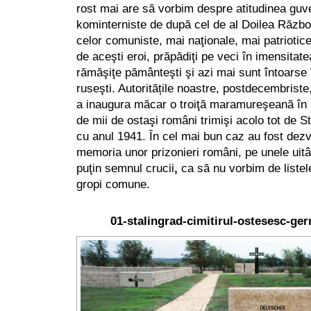
rost mai are să vorbim despre atitudinea guv
kominterniste de după cel de al Doilea Războ
celor comuniste, mai naţionale, mai patriotic
de aceşti eroi, prăpădiţi pe veci în imensitate
rămăşiţe pământeşti şi azi mai sunt întoarse 
ruseşti. Autoritățile noastre, postdecembriste
a inaugura măcar o troiţă maramureşeană în 
de mii de ostaşi români trimişi acolo tot de 
cu anul 1941. În cel mai bun caz au fost dezv
memoria unor prizonieri români, pe unele uit
puţin semnul crucii
,
ca să nu vorbim de listel
gropi comune.
01-stalingrad-cimitirul-ostesesc-ge