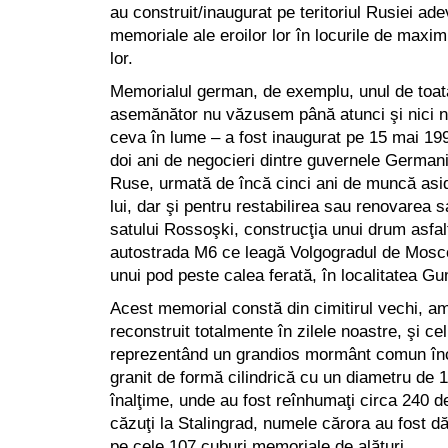
au construit/inaugurat pe teritoriul Rusiei a
memoriale ale eroilor lor în locurile de maxi
lor.
Memorialul german, de exemplu, unul de toat
asemănător nu văzusem până atunci şi nici n
ceva în lume – a fost inaugurat pe 15 mai 19
doi ani de negocieri dintre guvernele Germanie
Ruse, urmată de încă cinci ani de muncă asi
lui, dar şi pentru restabilirea sau renovarea sa
satului Rossoşki, construcţia unui drum asfal
autostrada M6 ce leagă Volgogradul de Mosc
unui pod peste calea ferată, în localitatea G
Acest memorial constă din cimitirul vechi, am
reconstruit totalmente în zilele noastre, şi ce
reprezentând un grandios mormânt comun înc
granit de formă cilindrică cu un diametru de 1
înalţime, unde au fost reînhumaţi circa 240 d
căzuţi la Stalingrad, numele cărora au fost dăl
pe cele 107 cuburi memoriale de alături.