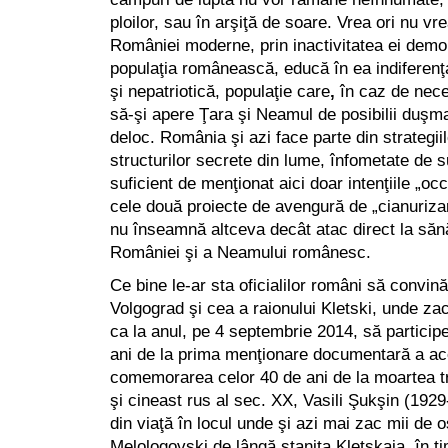
ploilor, sau în arşiţă de soare. Vrea ori nu v
României moderne, prin inactivitatea ei demo
populaţia românească, educă în ea indiferenţ
şi nepatriotică, populaţie care
,
în caz de nece
să-şi apere Ţara şi Neamul de posibilii duşma
deloc. România şi azi face parte din strategiil
structurilor secrete din lume, înfometate de s
suficient de menţionat aici doar intenţiile „occi
cele două proiecte de avengură de „cianurizar
nu înseamnă altceva decât atac direct la sănă
României şi a Neamului românesc.
Ce bine le-ar sta oficialilor români să convină
Volgograd şi cea a raionului Kletski, unde za
ca la anul, pe 4 septembrie 2014, să particip
ani de la prima menţionare documentară a aces
comemorarea celor 40 de ani de la moartea tr
şi cineast rus al sec. XX, Vasili Şukşin (1929
din viaţă în locul unde şi azi mai zac mii de 
Melologovski de lângă staniţa Kletskaia
,
în ti