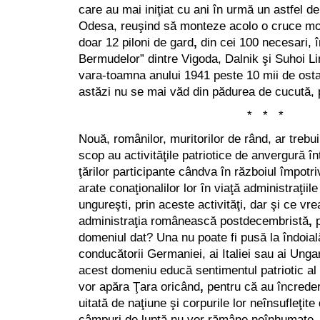
care au mai iniţiat cu ani în urmă un astfel d
Odesa, reuşind să monteze acolo o cruce mo
doar 12 piloni de gard
,
din cei 100 necesari, în
Bermudelor” dintre Vigoda, Dalnik şi Suhoi L
vara-toamna anului 1941 peste 10 mii de osta
astăzi nu se mai văd din pădurea de cucută, p
* * *
Nouă, românilor, muritorilor de rând, ar trebu
scop au activităţile patriotice de anvergură î
ţărilor participante cândva în războiul împotri
arate conaţionalilor lor în viaţă administraţii
ungureşti, prin aceste activităţi, dar şi ce vr
administraţia românească postdecembristă
,
p
domeniul dat? Una nu poate fi pusă la îndoială
conducătorii Germaniei, ai Italiei sau ai Ungari
acest domeniu educă sentimentul patriotic al c
vor apăra Ţara oricând
,
pentru că au încredere
uitată de naţiune şi corpurile lor neînsufleţit
câmpuri de luptă nu vor rămâne neînhumate, în