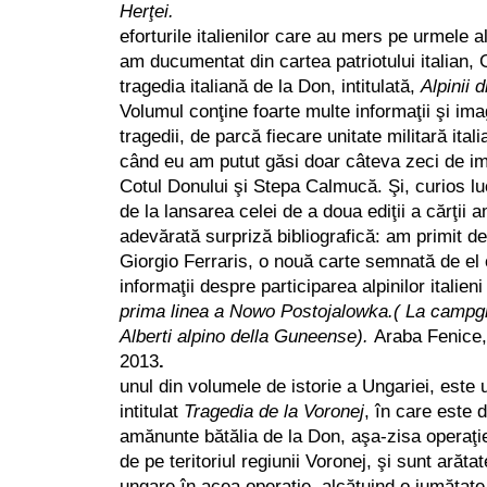
Herţe
eforturile italienilor care au mers pe urmele a
am ducumentat din cartea patriotului italian, 
tragedia italiană de la Don, intitulată,
Alpinii 
Volumul conţine foarte multe informaţii şi ima
tragedii, de parcă fiecare unitate militară ital
când eu am putut găsi doar câteva zeci de im
Cotul Donului şi Stepa Calmucă. Şi, curios l
de la lansarea celei de a doua ediţii a cărţii 
adevărată surpriză bibliografică: am primit de 
Giorgio Ferraris, o nouă carte semnată de el 
informaţii despre participarea alpinilor italien
prima linea a Nowo Postojalowka.( La campg
Alberti alpino della Guneense).
Araba Fenice
2013
unul din volumele de istorie a Ungariei, este
intitulat
Tragedia de la Voronej
, în care este 
amănunte bătălia de la Don, aşa-zisa operaţ
de pe teritoriul regiunii Voronej, şi sunt arăta
ungare în acea operaţie, alcătuind o jumătate 