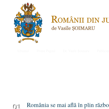
Albumul
Prima Pagină
Dr. Vasile Șoimaru
Publicați
România se mai află în plin războ
01