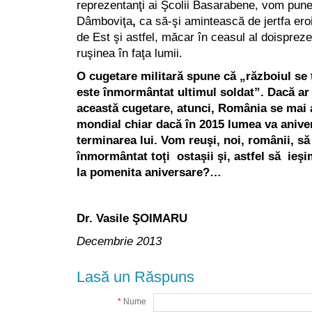
reprezentanţi ai Şcolii Basarabene, vom pune p
Dâmboviţa
,
ca să-şi amintească de jertfa ero
de Est şi astfel, măcar în ceasul al doisprez
ruşinea în faţa lumii.
O
cugetare militară spune că „războiul se
este înmormântat ultimul soldat”. Dacă ar 
această cugetare, atunci, România se mai a
mondial c
hiar dacă în 2015 lumea va aniver
terminarea lui.
Vom reuşi, noi, românii, s
înmormântat toţi ostaşii şi, astfel să ieş
la pomenita aniversare?…
Dr. Vasile ŞOIMARU
Decembrie 2013
Lasă un Răspuns
*
Nume