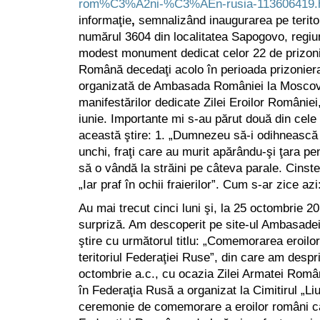
rom%C3%A2ni-%C3%AEn-rusia-113606419.
informaţie
,
semnalizând inaugurarea pe teritori
numărul 3604 din localitatea Sapogovo, regiu
modest monument dedicat celor 22 de prizonie
Română decedaţi acolo în perioada prizoniera
organizată de Ambasada României la Moscova
manifestărilor dedicate Zilei Eroilor României
iunie. Importante mi s-au părut două din cele
această ştire: 1. „Dumnezeu să-i odihnească pe
unchi, fraţi care au murit apărându-şi ţara pen
să o vândă la străini pe câteva parale. Cinste 
„Iar praf în ochii fraierilor”. Cum s-ar zice a
Au mai trecut cinci luni şi, la 25 octombrie 
surpriză. Am descoperit pe site-ul Ambasad
ştire cu următorul titlu: „Comemorarea eroilo
teritoriul Federaţiei Ruse”, din care am despri
octombrie a.c., cu ocazia Zilei Armatei Ro
în Federaţia Rusă a organizat la Cimitirul „L
ceremonie de comemorare a eroilor români căz