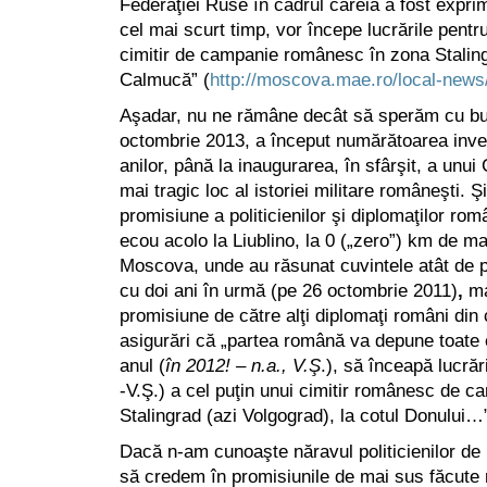
Federaţiei Ruse în cadrul căreia a fost expri
cel mai scurt timp, vor începe lucrările pentr
cimitir de campanie românesc în zona
Stalin
Calmucă” (
http://moscova.mae.ro/local-news
Aşadar, nu ne rămâne decât să sperăm cu bu
octombrie 2013, a început numărătoarea inversă
anilor, până la inaugurarea, în sfârşit, a unui
mai tragic loc al istoriei militare româneşti. Ş
promisiune a politicienilor şi diplomaţilor r
ecou acolo la Liublino, la 0 („zero”) km de m
Moscova, unde au răsunat cuvintele atât de p
cu doi ani în urmă (pe 26 octombrie 2011)
,
ma
promisiune de către alţi diplomaţi români din 
asigurări că „partea română va depune toate e
anul (
în 2012! – n.a., V.Ş
.), să înceapă lucrăr
-V.Ş.) a cel puţin unui cimitir românesc de c
Stalingrad (azi Volgograd), la cotul Donului…
Dacă n-am cunoaşte năravul politicienilor de
să credem în promisiunile de mai sus făcute re