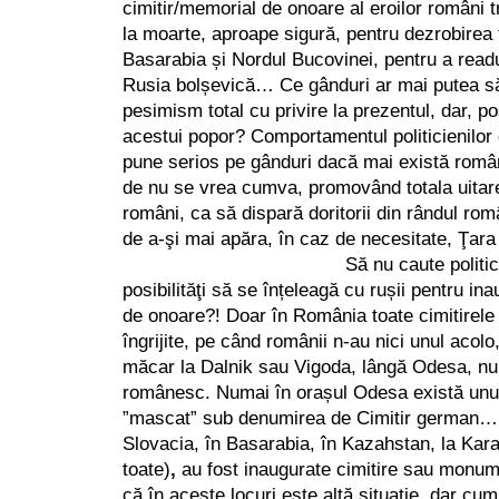
cimitir/memorial de onoare al eroilor români 
la moarte, aproape sigură, pentru dezrobirea t
Basarabia și Nordul Bucovinei, pentru a read
Rusia bolșevică… Ce gânduri ar mai putea să
pesimism total cu privire la prezentul, dar, pos
acestui popor? Comportamentul politicienilor
pune serios pe gânduri dacă mai există român
de nu se vrea cumva, promovând totala uitare 
români, ca să dispară doritorii din rândul româ
de a-şi mai apăra, în caz de necesitate, Ţara
Să nu caute politicienii şi d
posibilităţi să se înțeleagă cu rușii pentru in
de onoare?! Doar în România toate cimitirele r
îngrijite, pe când românii n-au nici unul acolo
măcar la Dalnik sau Vigoda, lângă Odesa, nu 
românesc. Numai în orașul Odesa există unul,
”mascat” sub denumirea de Cimitir german… 
Slovacia, în Basarabia, în Kazahstan, la Kar
toate)
,
au fost inaugurate cimitire sau monu
că în aceste locuri este altă situație, dar cu