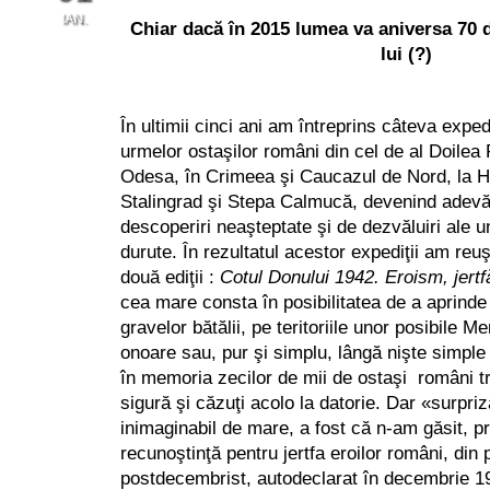
IAN.
Chiar dacă în 2015 lumea va aniversa 70 d
lui (?)
0
În ultimii cinci ani am întreprins câteva expedi
urmelor ostaşilor români din cel de al Doilea
Odesa, în Crimeea şi Caucazul de Nord, la H
Stalingrad şi Stepa Calmucă, devenind adevăr
descoperiri neaşteptate şi de dezvăluiri ale 
durute. În rezultatul acestor expediţii am reuş
două ediţii :
Cotul Donului 1942. Eroism, jertf
cea mare consta în posibilitatea de a aprinde
gravelor bătălii, pe teritoriile unor posibile 
onoare sau, pur şi simplu, lângă nişte simple
în memoria zecilor de mii de ostaşi români t
sigură şi căzuţi acolo la datorie. Dar «surpr
inimaginabil de mare, a fost că n-am găsit, p
recunoştinţă pentru jertfa eroilor români, din
postdecembrist, autodeclarat în decembrie 1