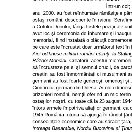
Într-un colţ al cimitirul
anul 2000, au fost reînhumate rămăşiţele păm
ostaşi români, descoperite în raionul Serafim
a Cotului Donului, lângă fostele poziţii ale unit
avut loc şi ceremonia de înhumare şi inaugura
memorial, fiind instalată o plăcuţă comemora
pe care este încrustat doar următorul text în 
Aici odihnesc militari români căzuţi la Staling
Război Mondial.
Creatorii acestui micromon
să încrusteze pe el şi semnul crucii, de parc
creştini au fost înmormântaţi ci musulmani sa
germanii au fost foarte generoşi, omenoşi şi „o
Cimitirului german din Odesa. Acolo odihnesc
prizonieri români, nemţii oferind un mic tere
ostaşilor noştri, cu toate că la 23 august 1
întors armele împotriva aliaţilor germani, ca 
1945 România totuna să ajungă în rândul ţăril
consecinţele economice care au sărăcit ţara
întreaga Basarabie, Nordul Bucovinei şi Ţinut