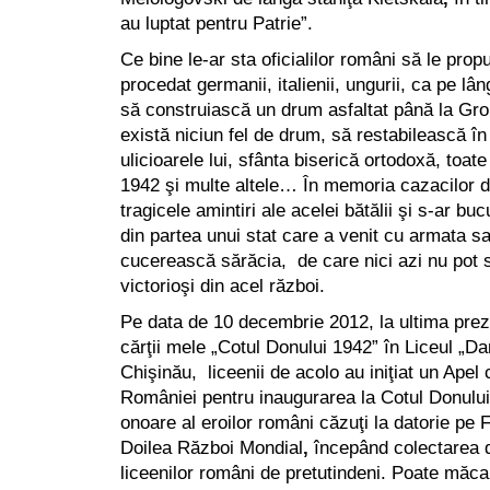
au luptat pentru Patrie”.
Ce bine le-ar sta oficialilor români să le pro
procedat germanii, italienii, ungurii, ca pe l
să construiască un drum asfaltat până la Gro
există niciun fel de drum, să restabilească în
ulicioarele lui, sfânta biserică ortodoxă, toat
1942 şi multe altele… În memoria cazacilor 
tragicele amintiri ale acelei bătălii şi s-ar b
din partea unui stat care a venit cu armata sa
cucerească sărăcia, de care nici azi nu pot s
victorioşi din acel război.
Pe data de 10 decembrie 2012, la ultima preze
cărţii mele „Cotul Donului 1942” în Liceul „Dan
Chişinău, liceenii de acolo au iniţiat un Ape
României pentru inaugurarea la Cotul Donulu
onoare al eroilor români căzuţi la datorie pe F
Doilea Război Mondial
,
începând colectarea 
liceenilor români de pretutindeni. Poate măcar 