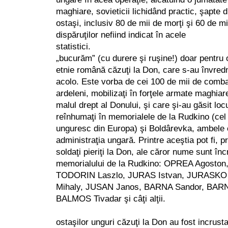
maghiare, sovieticii lichidând practic, şapte d
ostaşi, inclusiv 80 de mii de morţi şi 60 de mi
dispăruţilor nefiind indicat în acele
statistici. Am pu
„bucurăm” (cu durere şi ruşine!) doar pentru o
etnie română căzuţi la Don, care s-au învredn
acolo. Este vorba de cei 100 de mii de comba
ardeleni, mobilizaţi în forţele armate maghiar
malul drept al Donului, şi care şi-au găsit locu
reînhumaţi în memorialele de la Rudkino (ce
unguresc din Europa) şi Boldârevka, ambele c
administraţia ungară. Printre aceştia pot fi, pr
soldaţi pieriţi la Don, ale căror nume sunt înc
memorialului de la Rudkino: OPREA Agoston
TODORIN Laszlo, JURAS Istvan, JURASKO
Mihaly, JUSAN Janos, BARNA Sandor, BARN
BALMOS Tivadar şi câţi alţii.
Num
ostaşilor unguri căzuţi la Don au fost incrusta