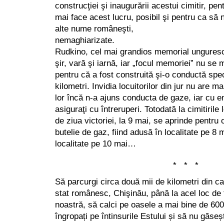
construcţiei şi inaugurării acestui cimitir, pen
mai face acest lucru, posibil şi pentru ca să 
alte nume româneşti,
nemaghiarizate. Memor
Rudkino, cel mai grandios memorial unguresc,
şir, vară şi iarnă, iar „focul memoriei” nu se 
pentru că a fost construită şi-o conductă spe
kilometri. Invidia locuitorilor din jur nu are m
lor încă n-a ajuns conducta de gaze, iar cu e
asiguraţi cu întreruperi. Totodată la cimitirile 
de ziua victoriei, la 9 mai, se aprinde pentru o
butelie de gaz, fiind adusă în localitate pe 8 
localitate pe 10 mai…
* * *
Să parcurgi circa două mii de kilometri din cap
stat românesc, Chişinău, până la acel loc de tr
noastră, să calci pe oasele a mai bine de 600
îngropați pe întinsurile Estului și să nu găseșt