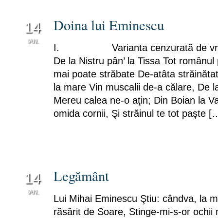
Doina lui Eminescu
14
IAN.
I. Varianta cenzurată de vrem
0
De la Nistru pân’ la Tissa Tot românul
mai poate străbate De-atâta străinătat
la mare Vin muscalii de-a călare, De l
Mereu calea ne-o aţin; Din Boian la V
omida cornii, Şi străinul te tot paşte [
Legământ
14
IAN.
Lui Mihai Eminescu Ştiu: cândva, la m
0
răsărit de Soare, Stinge-mi-s-or ochii