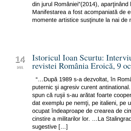
din jurul României”(2014), aparţinând 
Manifestarea a fost acompaniată de 
momente artistice susţinute la nai de 
Istoricul Ioan Scurtu: Intervi
14
revistei România Eroică, 9 o
IAN.
0
“…După 1989 s-a dezvoltat, în Român
puternic şi agresiv curent antinationa
spun că ruşii s-au arătat foarte cooper
dat exemplu pe nemţi, pe italieni, pe 
ocupat îndeaproape de crearea de cimit
cinstire a militarilor lor. …La Staling
sugestive […]