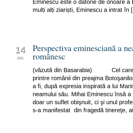
Eminescu este o datorie de onoare a br
mulți alți ziariști, Eminescu a intrat în
Perspectiva eminesciană a n
14
românesc
IAN.
0
(văzută din Basarabia) Cel care 
printre românii din preajma Botoşanilor
a fi, după expresia inspirată a lui Mari
neamului său. Mihai Eminescu însă a 
doar un suflet obişnuit, ci şi unul profet
s-a manifestat din fragedă tinereţe, a