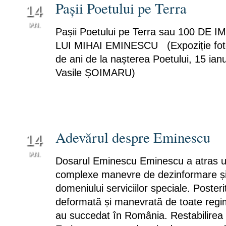
Pașii Poetului pe Terra
14
IAN.
Pașii Poetului pe Terra sau 100 DE
0
LUI MIHAI EMINESCU (Expoziție foto
de ani de la nașterea Poetului, 15 ian
Vasile ȘOIMARU)
Adevărul despre Eminescu
14
IAN.
Dosarul Eminescu Eminescu a atras un
0
complexe manevre de dezinformare și 
domeniului serviciilor speciale. Posteri
deformată și manevrată de toate regimu
au succedat în România. Restabilirea