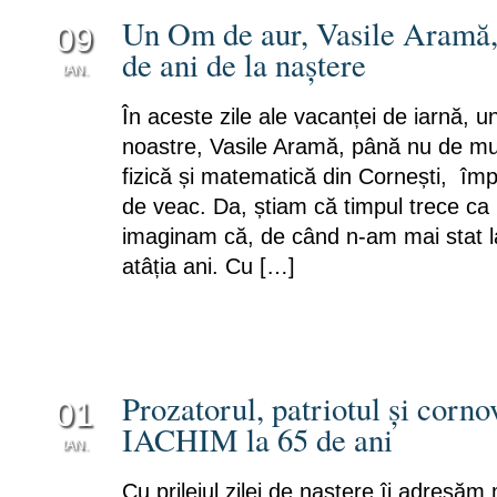
Un Om de aur, Vasile Aramă, 
09
de ani de la naștere
IAN.
0
În aceste zile ale vacanței de iarnă, u
noastre, Vasile Aramă, până nu de mul
fizică și matematică din Cornești, împli
de veac. Da, știam că timpul trece ca
imaginam că, de când n-am mai stat l
atâția ani. Cu […]
Prozatorul, patriotul și corn
01
IACHIM la 65 de ani
IAN.
1
Cu prilejul zilei de naștere îi adresăm