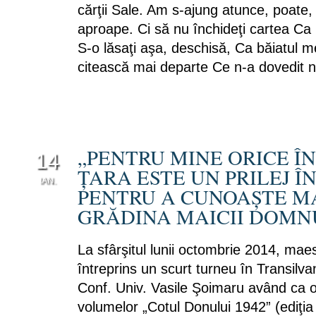
cărţii Sale. Am s-ajung atunce, poate, 
aproape. Ci să nu închideţi cartea Ca 
S-o lăsaţi aşa, deschisă, Ca băiatul m
citească mai departe Ce n-a dovedit n
„PENTRU MINE ORICE Î
14
ŢARA ESTE UN PRILEJ Î
IAN.
PENTRU A CUNOAŞTE MA
0
GRĂDINA MAICII DOMN
La sfârşitul lunii octombrie 2014, maes
întreprins un scurt turneu în Transilv
Conf. Univ. Vasile Şoimaru având ca o
volumelor „Cotul Donului 1942” (ediţia