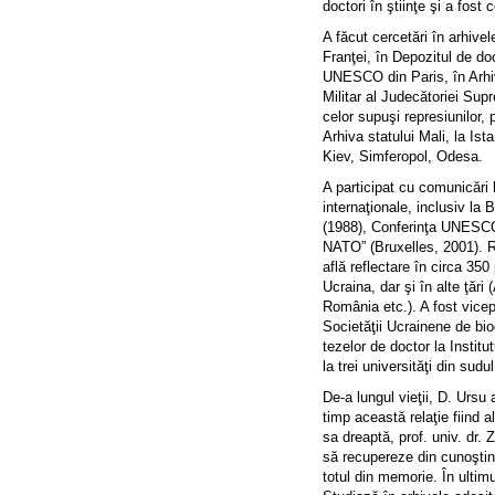
doctori în ştiinţe şi a fost c
A făcut cercetări în arhive
Franţei, în Depozitul de do
UNESCO din Paris, în Arhiv
Militar al Judecătoriei Su
celor supuşi represiunilor, 
Arhiva statului Mali, la Ist
Kiev, Simferopol, Odesa.
A participat cu comunicări 
internaţionale, inclusiv l
(1988), Conferinţa UNESCO
NATO” (Bruxelles, 2001). Rez
află reflectare în circa 350 
Ucraina, dar şi în alte ţăr
România etc.). A fost vicep
Societăţii Ucrainene de bio
tezelor de doctor la Institu
la trei universităţi din sudu
De-a lungul vieţii, D. Ursu a
timp această relaţie fiind a
sa dreaptă, prof. univ. dr. 
să recupereze din cunoştinţ
totul din memorie. În ultimu