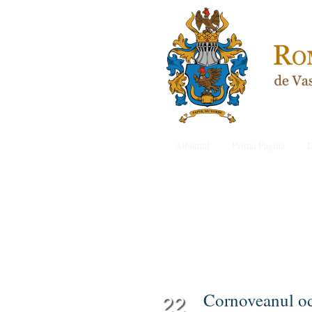
Albumul
Prima Pagină
D
Cornoveanul od
22