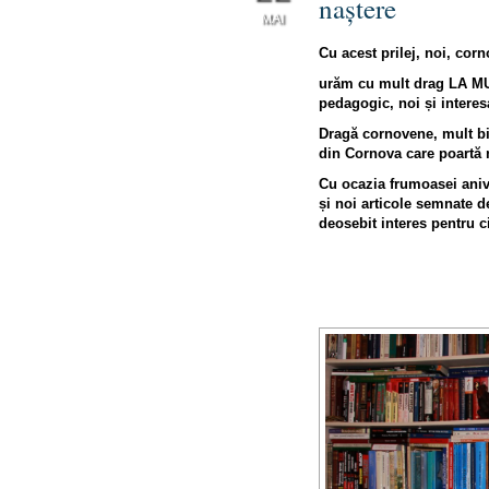
naștere
MAI
Cu acest prilej, noi, corn
0
urăm cu mult drag LA M
pedagogic, noi și interesa
Dragă cornovene, mult bin
din Cornova care poartă 
Cu ocazia frumoasei aniv
și noi articole semnate de
deosebit interes pentru ci