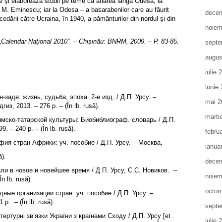
e şi elaborează studii pe teme ca aflarea lângă Odesa, la
ui M. Eminescu; iar la Odesa – a basarabenilor care au făurit
decem
edării către Ucraina, în 1940, a pământurilor din nordul şi din
noiem
n „Calendar Naţional 2010”. – Chişinău: BNRM, 2009. – P. 83-85.
septe
augus
iulie 
iunie
заде: жизнь, судьба, эпоха. 2-е изд. / Д.П. Урсу. –
mai 2
, 2013. – 276 р. – (În lb. rusă).
marti
мско-татарской культуры: Биобиблиограф. словарь / Д.П.
 – 240 p. – (În lb. rusă).
febru
я стран Африки: уч. пособие / Д.П. Урсу. – Москва,
ianua
ă).
decem
и в новое и новейшее время / Д.П. Урсу, С.С. Новиков. –
noiem
n lb. rusă).
octom
е организации стран: уч. пособие / Д.П. Урсу. –
1 p.
– (În lb. rusă).
septe
ертурнi зв’язки України з країнами Сходу / Д.П. Урсу [et
iulie 