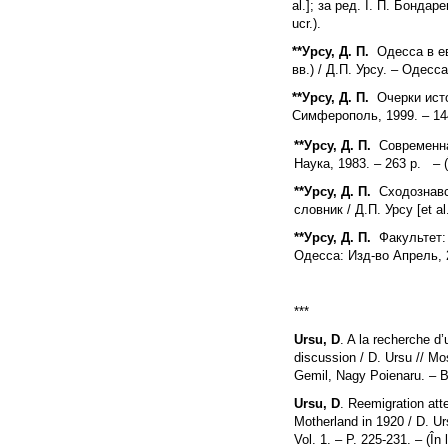
al.]; за ред. I. П. Бондаре
ucr.).
**Урсу
,
Д. П.
Одесса в ев
вв.) / Д.П. Урсу. – Одесса
**Урсу
,
Д. П.
Очерки истор
Симферополь, 1999. – 14
**Урсу
,
Д. П.
Современная
Наука, 1983. – 263 p.
– 
**Урсу
,
Д. П.
Сходознавств
словник / Д.П. Урсу [et al.
**Урсу
,
Д. П.
Факультет: 
Одесса: Изд-во Апрель, 20
***
Ursu, D
. A la recherche d
discussion / D. Ursu // Moşt
Gemil, Nagy Poienaru. – Bu
Ursu, D
. Reemigration att
Motherland in 1920 / D. U
Vol. 1. – P. 225-231. – (În l