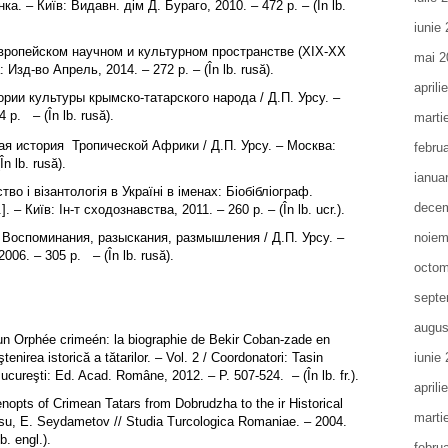
нка. – Київ: Видавн. дiм Д. Бураго, 2010. – 472 р. – (În lb.
iunie
ропейском научном и культурном пространстве (XIX-XX
mai 2
: Изд-во Апрель, 2014. – 272 р. – (În lb. rusă).
aprili
ии культуры крымско-татарского народа / Д.П. Урсу. –
4 p.
– (În lb. rusă).
marti
 история Тропической Африки / Д.П. Урсу. – Москва:
febru
(În lb. rusă).
ianua
о i вiзантологiя в Українi в iменах: Бiобiблiограф.
decem
]. – Київ: Iн-т сходознавства, 2011. – 260 р. – (În lb. ucr.).
Воспоминания, разыскания, размышления / Д.П. Урсу. –
noiem
06. – 305 р. – (În lb. rusă).
octom
septe
augus
’un Orphée crimeén: la biographie de Bekir Coban-zade en
enirea istorică a tătarilor. – Vol. 2 / Coordonatori: Tasin
iunie
cureşti: Ed. Acad. Române, 2012. – P. 507-524. – (În lb. fr.).
aprili
enopts of Crimean Tatars from Dobrudzha to the ir Historical
marti
rsu, E. Seydametov // Studia Turcologica Romaniae. – 2004.
b. engl.).
febru