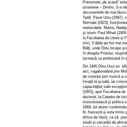
Prenumele „de acasă” este 
ucrainene – Dmitro. S-a nă
documentele de mai târziu es
Tatăl, Pavel Ursu (1897), s
Normale (1923), funcţioneaz
neelucidate. Mama, Nadejda
şi istoric Paul Mihail (1905
la Facultatea de Litere şi 
mici, îl dădu pe fiul mai ma
Bălţi, unde Dinu începe şc
în dreapta Prutului, reuşin
lucrează ca profesoară în ş
Din 1945 Dinu Ursu se află 
aici, vagabondând prin Mol
de corecţie prin muncă a c
învaţă la şcoală, iar conco
capacităţilor sale excepţio
(1953), apoi Facultatea de I
doctorat, la Catedra de is
muncitorească şi politica s
1969, tot atunci conferindu
lb. franceză şi este trimis
Africa de Vest), ca să pred
studii şi cercetări de afric