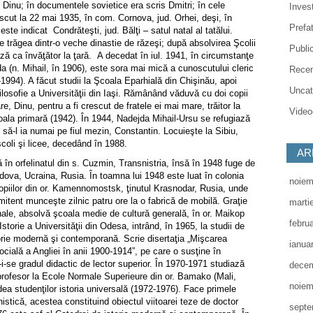
Dinu; în documentele sovietice era scris Dmitri; în cele
Invest
scut la 22 mai 1935, în com. Cornova, jud. Orhei, deşi, în
Prefa
te indicat Condrăteşti, jud. Bălţi – satul natal al tatălui.
e trăgea dintr-o veche dinastie de răzeşi; după absolvirea Şcolii
Public
ă ca învăţător la ţară. A decedat în iul. 1941, în circumstanţe
 (n. Mihail, în 1906), este sora mai mică a cunoscutului cleric
Recen
-1994). A făcut studii la Şcoala Eparhială din Chişinău, apoi
Uncat
Filosofie a Universităţii din Iaşi. Rămânând văduvă cu doi copii
re, Dinu, pentru a fi crescut de fratele ei mai mare, trăitor la
Videoc
oala primară (1942). În 1944, Nadejda Mihail-Ursu se refugiază
d să-l ia numai pe fiul mezin, Constantin. Locuieşte la Sibiu,
coli şi licee, decedând în 1988.
AR
în orfelinatul din s. Cuzmin, Transnistria, însă în 1948 fuge de
dova, Ucraina, Rusia. În toamna lui 1948 este luat în colonia
noiem
opiilor din or. Kamennomostsk, ţinutul Krasnodar, Rusia, unde
mitent munceşte zilnic patru ore la o fabrică de mobilă. Graţie
marti
nale, absolvă şcoala medie de cultură generală, în or. Maikop
febru
storie a Universităţii din Odesa, intrând, în 1965, la studii de
torie modernă şi contemporană. Scrie disertaţia „Mişcarea
ianua
ocială a Angliei în anii 1900-1914”, pe care o susţine în
-i-se gradul didactic de lector superior. În 1970-1971 studiază
decem
 profesor la Ecole Normale Superieure
din or. Bamako (Mali,
noiem
ea studenţilor istoria universală (1972-1976). Face primele
anistică, acestea constituind obiectul viitoarei teze de doctor
septe