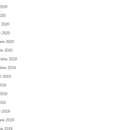
 2020
020
e 2020
e 2020
arie 2020
rie 2020
brie 2019
brie 2019
t 2019
2019
 2019
019
e 2019
arie 2019
rie 2019