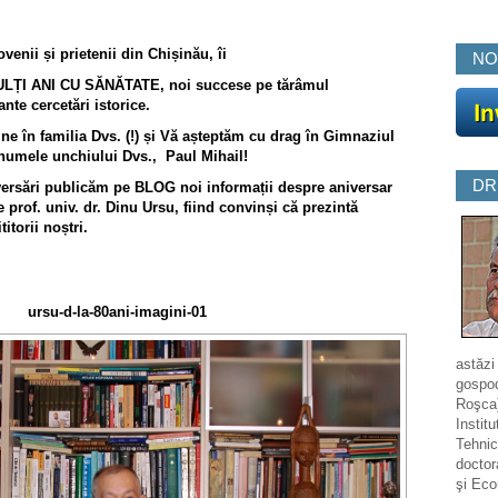
ovenii și prietenii din Chișinău, îi
NO
ULȚI ANI CU SĂNĂTATE, noi succese pe tărâmul
nte cercetări istorice.
e în familia Dvs. (!) și Vă așteptăm cu drag în Gimnaziul
numele unchiului Dvs., Paul Mihail!
DR
ersări publicăm pe BLOG noi informații despre aniversar
 prof. univ. dr. Dinu Ursu, fiind convinși că prezintă
titorii noștri.
ursu-d-la-80ani-imagini-01
astăzi
gospod
Roşca)
Institu
Tehnic
doctor
şi Eco