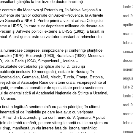
onsultant ştiinţific la trei teze de doctori habilitaţi.
iunie
le centrale din Moscova şi Petersburg, în Arhiva Naţională a
cumente ale ţărilor coloniale din Aix-en-Provence, la Arhivele
mai 2
a Specială a NKVD. Printre primii a vizitat arhiva Colegiului
aprili
preme a URSS, în care sunt depozitate milioane de dosare ale
precum şi Arhivele politicii externe a URSS (1992); a lucrat în
marti
anbul. A fost şi mai este un vizitator constant al arhivelor din
febru
la numeroase congrese, simpozioane şi conferinţe ştiinţifice
ianua
a Bamako (1976); Bucureşti (1980), Bratislava (1983), Moscova
decem
, de la Paris (1994), Simpozionul „Ucraina –
ultatele cercetărilor ştiinţifice ale lui D. Ursu îşi
noiem
publicaţii (inclusiv 10 monografii), editate în Rusia şi în
i (Azerbaidjan, Germania, Mali, Mexic, Turcia, Franţa, Estonia,
augus
reşedinte al Asociaţiei Ruse de istorie orală, vicepreşedinte al
iulie 
grafii, membru al consiliilor de specialitate pentru susţinerea
tul de orientalistică al Academiei Naţionale de Ştiinţe a Ucrainei,
iunie
l Ucrainei.
mai 2
 ţinut a legătură sentimentală cu patria părinţilor, în ultimul
limentată şi de întâlnirile pe care le-a avut cu verişoara
marti
Z. Mihail din Bucureşti, şi cu conf. univ. dr. V. Şomaru. A putut
ele de limbă română, pe care vitregiile sorţii nu i le-au şters cu
febru
l timp, manifestă un viu interes faţă de istoria românilor.
ianua