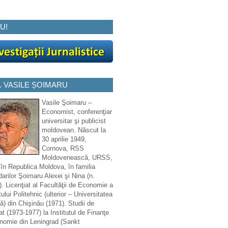
U!
. VASILE ȘOIMARU
Vasile Şoimaru –
Economist, conferenţiar
universitar şi publicist
moldovean. Născut la
30 aprilie 1949,
Cornova, RSS
Moldovenească, URSS,
 în Republica Moldova, în familia
arilor Şoimaru Alexei şi Nina (n.
. Licenţiat al Facultăţii de Economie a
tului Politehnic (ulterior – Universitatea
ă) din Chişinău (1971). Studii de
at (1973-1977) la Institutul de Finanţe
nomie din Leningrad (Sankt