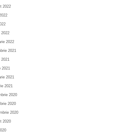
t 2022
 2022
022
e 2022
arie 2022
brie 2021
e 2021
e 2021
arie 2021
rie 2021
brie 2020
brie 2020
mbrie 2020
t 2020
2020