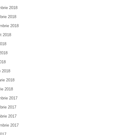
brie 2018
brie 2018
mbrie 2018
t 2018
2018
 2018
018
e 2018
arie 2018
rie 2018
brie 2017
brie 2017
brie 2017
mbrie 2017
2017