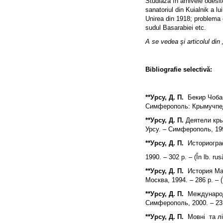
Studiază în arhivele odesit
sanatoriul din Kuialnik a l
Unirea din 1918; problema c
sudul Basarabiei etc.
A se vedea şi articolul di
Bibliografie selectivă:
**Урсу
,
Д. П.
Бекир Чобан-
Симферополь: Крымучпедгиз
**Урсу
,
Д. П.
Деятели кры
Урсу. – Симферополь, 1999.
**Урсу
,
Д. П.
Историографи
1990. – 302 p. – (În lb. rus
**Урсу, Д. П.
История Мал
Москва, 1994. – 286 p. – (Î
**Урсу
,
Д. П.
Международны
Симферополь, 2000. – 23
**Урсу
,
Д. П.
Мовнi та лiт