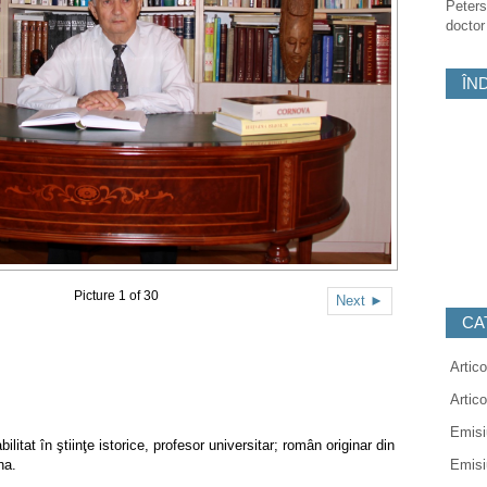
Peters
doctor
ÎN
Picture 1 of 30
Next ►
CA
Artico
Artic
Emisi
bilitat în ştiinţe istorice, profesor universitar; român originar din
na.
Emisi