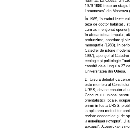
habilitat. La Odesa, din 19
1979-1980 trece un stagiu l
Lomonosov” din Moscova (
În 1985, în cadrul Institut
teza de doctor habilitat „Is
cum au menţionat oponenţii ş
în africanistica timpului, a
profunzime, abordare şi vi
monografie (1983). În peri
Catedrei de istorie modernă
1997), apoi şef al Catedrei d
ecologie şi politologie Taur
catedră de-a lungul a 27 de 
Universitatea din Odesa.
D. Ursu a debutat ca cercet
este membru al Consiliului Ş
URSS; devine coautor al unu
Concursului unional pentru
orientalisticii locale, ocupâ
primii în fosta URSS, proble
la aplicarea metodelor canti
reviste academice şi de s
и новейшая история”, „На
архивы”, „Советская этног