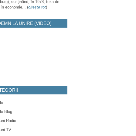
burg), susţinând, în 1978, teza de
 în economie... (
citește tot
)
DEMN LA UNIRE (VIDEO)
TEGORII
le
ole Blog
uni Radio
uni TV