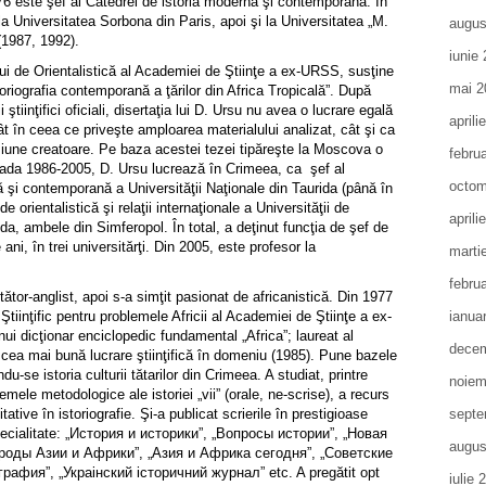
76 este şef al Catedrei de istoria modernă şi contemporană. În
a Universitatea Sorbona din Paris, apoi şi la Universitatea „M.
augus
1987, 1992).
iunie
ului de Orientalistică al Academiei de Ştiinţe a ex-URSS, susţine
mai 2
toriografia contemporană a ţărilor din Africa Tropicală”. După
tiinţifici oficiali, disertaţia lui D. Ursu nu avea o lucrare egală
aprili
tât în ceea ce priveşte amploarea materialului analizat, cât şi ca
ziune creatoare. Pe baza acestei tezei tipăreşte la Moscova o
febru
oada 1986-2005, D. Ursu lucrează în Crimeea, ca şef al
octom
 şi contemporană a Universităţii Naţionale din Taurida (până în
e orientalistică şi relaţii internaţionale a Universităţii de
aprili
ida, ambele din Simferopol. În total, a deţinut funcţia de şef de
ani, în trei universitărţi. Din 2005, este profesor la
marti
febru
ător-anglist, apoi s-a simţit pasionat de africanistică. Din 1977
tiinţific pentru problemele Africii al Academiei de Ştiinţe a ex-
ianua
i dicţionar enciclopedic fundamental „Africa”; laureat al
decem
 cea mai bună lucrare ştiinţifică în domeniu (1985). Pune bazele
ndu-se istoria culturii tătarilor din Crimeea. A studiat, printre
noiem
mele metodologice ale istoriei „vii” (orale, ne-scrise), a recurs
tative în istoriografie. Şi-a publicat scrierile în prestigioase
septe
pecialitate: „История и историки”, „Вопросы истории”, „Новая
augus
роды Азии и Африки”, „Азия и Африка сегодня”, „Советские
рафия”, „Украiнский iсторичний журнал” etc. A pregătit opt
iulie 