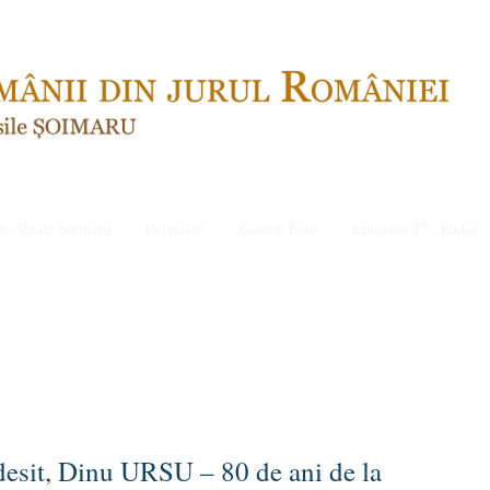
r. Vasile Șoimaru
Publicații
Galerie Foto
Emisiuni TV, Radio
esit, Dinu URSU – 80 de ani de la