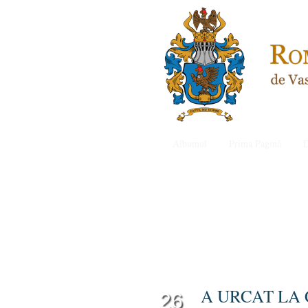
Albumul
Prima Pagină
D
A URCAT LA
26