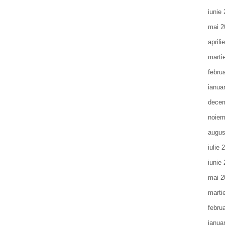
iunie
mai 2
aprili
marti
febru
ianua
decem
noiem
augus
iulie 
iunie
mai 2
marti
febru
ianua