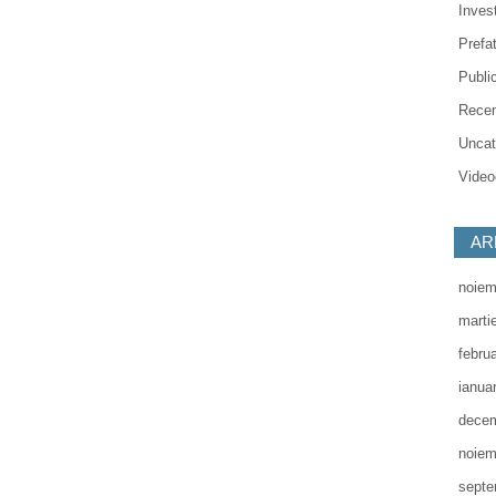
Invest
Prefa
Public
Recen
Uncat
Videoc
AR
noiem
marti
febru
ianua
decem
noiem
septe