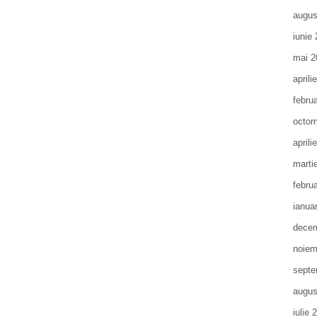
augus
iunie
mai 2
aprili
febru
octom
aprili
marti
febru
ianua
decem
noiem
septe
augus
iulie 