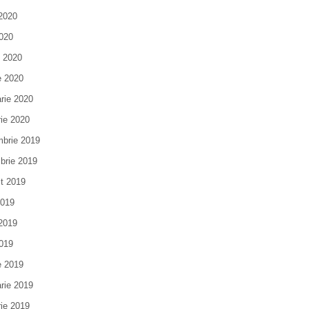
 2020
020
e 2020
e 2020
arie 2020
rie 2020
brie 2019
brie 2019
t 2019
2019
 2019
019
e 2019
arie 2019
rie 2019