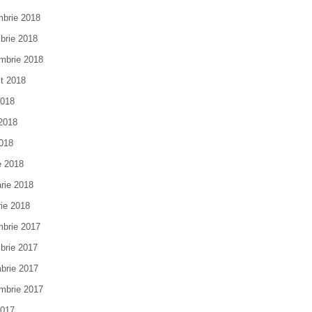
brie 2018
brie 2018
mbrie 2018
t 2018
2018
 2018
018
e 2018
arie 2018
rie 2018
brie 2017
brie 2017
brie 2017
mbrie 2017
2017