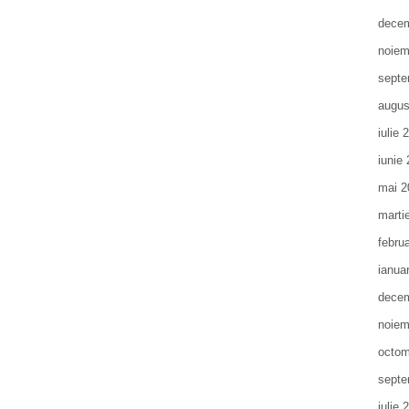
decem
noiem
septe
augus
iulie 
iunie
mai 2
marti
febru
ianua
decem
noiem
octom
septe
iulie 