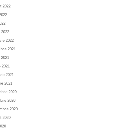
t 2022
 2022
022
e 2022
arie 2022
brie 2021
e 2021
e 2021
arie 2021
rie 2021
brie 2020
brie 2020
mbrie 2020
t 2020
2020