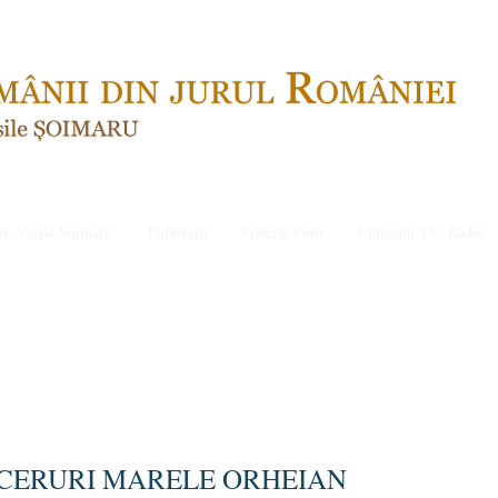
r. Vasile Șoimaru
Publicații
Galerie Foto
Emisiuni TV, Radio
 CERURI MARELE ORHEIAN