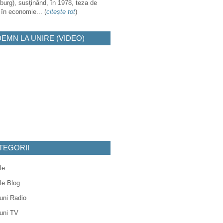
burg), susţinând, în 1978, teza de
 în economie... (
citește tot
)
DEMN LA UNIRE (VIDEO)
TEGORII
le
ole Blog
uni Radio
uni TV