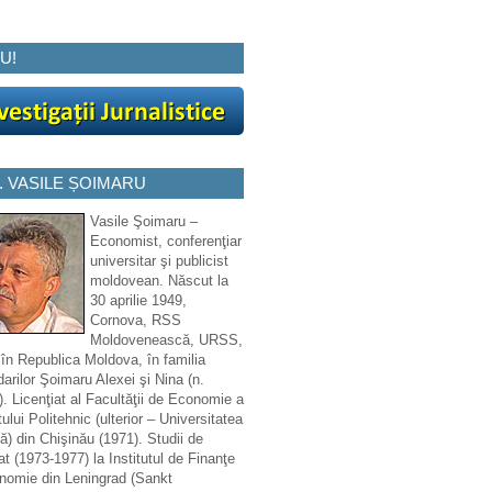
U!
. VASILE ȘOIMARU
Vasile Şoimaru –
Economist, conferenţiar
universitar şi publicist
moldovean. Născut la
30 aprilie 1949,
Cornova, RSS
Moldovenească, URSS,
 în Republica Moldova, în familia
arilor Şoimaru Alexei şi Nina (n.
. Licenţiat al Facultăţii de Economie a
tului Politehnic (ulterior – Universitatea
ă) din Chişinău (1971). Studii de
at (1973-1977) la Institutul de Finanţe
nomie din Leningrad (Sankt