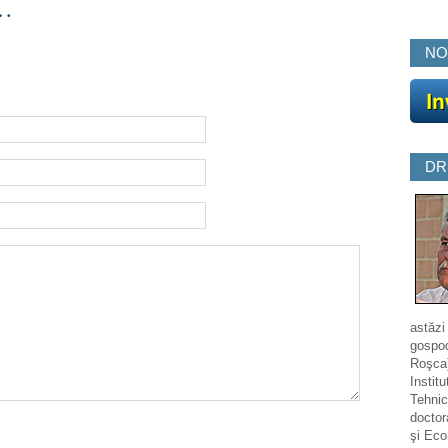
…
NO
DR
astăzi
gospod
Roşca)
Institu
Tehnic
doctor
şi Eco