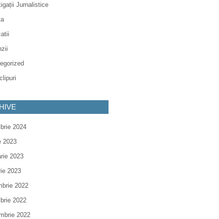
igații Jurnalistice
ta
atii
zii
egorized
lipuri
HIVE
brie 2024
e 2023
arie 2023
rie 2023
brie 2022
brie 2022
mbrie 2022