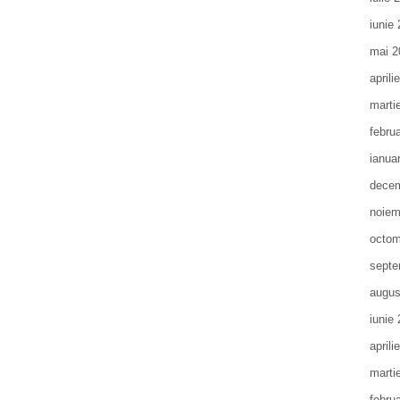
iunie
mai 2
aprili
marti
febru
ianua
decem
noiem
octom
septe
augus
iunie
aprili
marti
febru