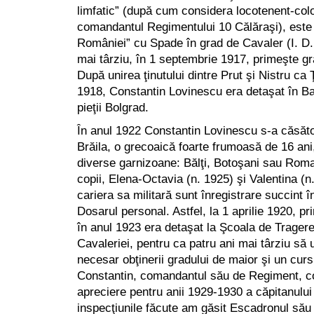
limfatic” (după cum considera locotenent-col
comandantul Regimentului 10 Călăraşi), este
României” cu Spade în grad de Cavaler (I. D.
mai târziu, în 1 septembrie 1917, primeşte gr
După unirea ţinutului dintre Prut şi Nistru ca 
1918, Constantin Lovinescu era detaşat în B
pieţii Bolgrad.
În anul 1922 Constantin Lovinescu s-a căsător
Brăila, o grecoaică foarte frumoasă de 16 ani,
diverse garnizoane: Bălţi, Botoşani sau Roma
copii, Elena-Octavia (n. 1925) şi Valentina (n.
cariera sa militară sunt înregistrare succint î
Dosarul personal. Astfel, la 1 aprilie 1920, p
în anul 1923 era detaşat la Şcoala de Tragere 
Cavaleriei, pentru ca patru ani mai târziu să
necesar obţinerii gradului de maior şi un curs
Constantin, comandantul său de Regiment, c
apreciere pentru anii 1929-1930 a căpitanului
inspecţiunile făcute am găsit Escadronul său 