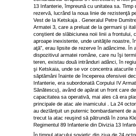
13 Infanterie, împreună cu unitatea sa. Timp
rezervă, lucrând la noua linie de rezistenţă 
Vest de la Ketskaja . Generalul Petre Dumit
Armatei 3, care a preluat de la germani şi ital
conştient de slăbiciunea noii linii a frontului,
aproape inexistente, unde unităţile noastre, î
aţă”, erau lipsite de rezerve în adâncime. În a
dispozitivul armatei române, care nu îşi ter
teren, existau două intrânduri adânci, în reg
şi Ketskaia, unde se vor concentra atacurile 
săptămâni înainte de începerea ofensivei deci
Infanterie, era subordonată Corpului IV Arma
Sănătescu), având de apărat un front care d
capacitatea sa operativă, mai ales că era plas
principale de atac ale inamicului . La 24 octom
au dezlănţuit un puternic bombardament de arti
trecut la atac reuşind să pătrundă în zona Kl
Regimentul 89 Infanterie din Divizia 13 Infante
În timpul atacului sovietic din ziua de 24 oc