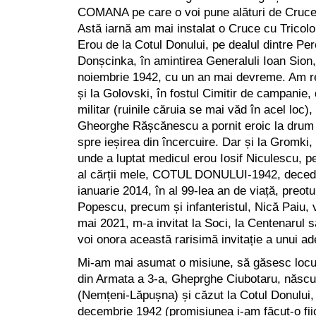
COMANA pe care o voi pune alături de Cruc
Astă iarnă am mai instalat o Cruce cu Tricolor 
Erou de la Cotul Donului, pe dealul dintre Pe
Donșcinka, în amintirea Generaluli Ioan Sion
noiembrie 1942, cu un an mai devreme. Am re
și la Golovski, în fostul Cimitir de campanie, 
militar (ruinile căruia se mai văd în acel loc)
Gheorghe Rășcănescu a pornit eroic la drum c
spre ieșirea din încercuire. Dar și la Gromki,
unde a luptat medicul erou Iosif Niculescu, pe
al cărții mele, COTUL DONULUI-1942, deceda
ianuarie 2014, în al 99-lea an de viață, preotu
Popescu, precum și infanteristul, Nică Paiu, vi
mai 2021, m-a invitat la Soci, la Centenarul 
voi onora această rarisimă invitație a unui a
Mi-am mai asumat o misiune, să găsesc locu
din Armata a 3-a, Gheprghe Ciubotaru, născut
(Nemțeni-Lăpușna) și căzut la Cotul Donului,
decembrie 1942 (promisiunea i-am făcut-o fiic