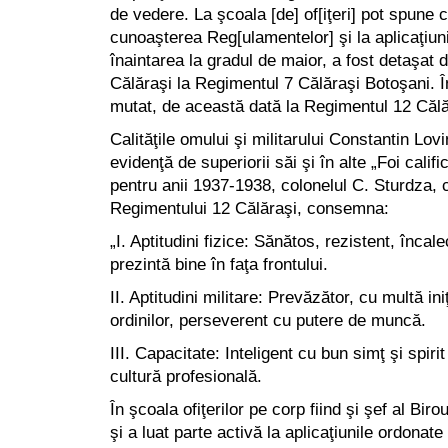
de vedere. La şcoala [de] of[iţeri] pot spune c
cunoaşterea Reg[ulamentelor] şi la aplicaţiuni
înaintarea la gradul de maior, a fost detaşat 
Călăraşi la Regimentul 7 Călăraşi Botoşani. 
mutat, de această dată la Regimentul 12 Căl
Calităţile omului şi militarului Constantin Lo
evidenţă de superiorii săi şi în alte „Foi calif
pentru anii 1937-1938, colonelul C. Sturdza,
Regimentului 12 Călăraşi, consemna:
„I. Aptitudini fizice: Sănătos, rezistent, încal
prezintă bine în faţa frontului.
II. Aptitudini militare: Prevăzător, cu multă ini
ordinilor, perseverent cu putere de muncă.
III. Capacitate: Inteligent cu bun simţ şi spiri
cultură profesională.
În şcoala ofiţerilor pe corp fiind şi şef al Biro
şi a luat parte activă la aplicaţiunile ordona