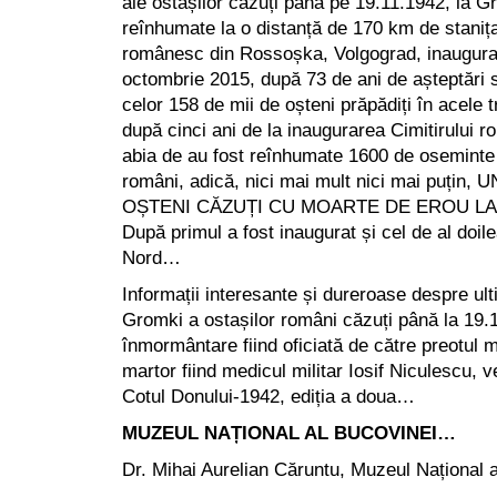
ale ostașilor căzuți până pe 19.11.1942, la G
reînhumate la o distanță de 170 km de stanița 
românesc din Rossoșka, Volgograd, inaugura
octombrie 2015, după 73 de ani de așteptări s
celor 158 de mii de oșteni prăpădiți în acele t
după cinci ani de la inaugurarea Cimitirului
abia de au fost reînhumate 1600 de oseminte 
români, adică, nici mai mult nici mai puți
OȘTENI CĂZUȚI CU MOARTE DE EROU LA
După primul a fost inaugurat și cel de al doil
Nord…
Informații interesante și dureroase despre u
Gromki a ostașilor români căzuți până la 19.
înmormântare fiind oficiată de către preotul 
martor fiind medicul militar Iosif Niculescu, v
Cotul Donului-1942, ediția a doua…
MUZEUL NAȚIONAL AL BUCOVINEI…
Dr. Mihai Aurelian Căruntu, Muzeul Național a