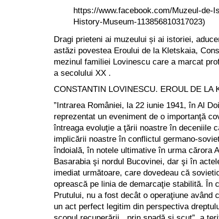
https://www.facebook.com/Muzeul-de-Is
History-Museum-113856810317023)
Dragi prieteni ai muzeului și ai istoriei, ad
astăzi povestea Eroului de la Kletskaia, Con
mezinul familiei Lovinescu care a marcat pr
a secolului XX .
CONSTANTIN LOVINESCU. EROUL DE LA 
”Intrarea României, la 22 iunie 1941, în Al D
reprezentat un eveniment de o importanţă co
întreaga evoluţie a ţării noastre în deceniile
implicării noastre în conflictul germano-sovie
îndoială, în notele ultimative în urma cărora
Basarabia şi nordul Bucovinei, dar şi în actel
imediat următoare, care dovedeau că sovietic
oprească pe linia de demarcaţie stabilită. În 
Prutului, nu a fost decât o operaţiune având c
un act perfect legitim din perspectiva dreptulu
scopul recuperării, „prin spadă şi scut”, a teri