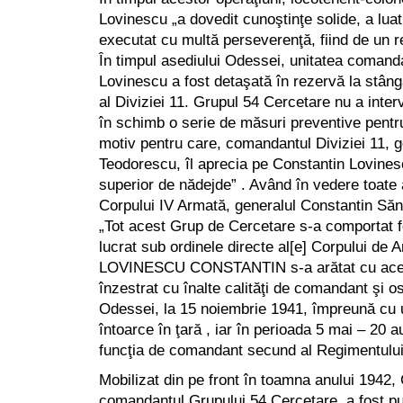
Lovinescu „a dovedit cunoştinţe solide, a luat 
executat cu multă perseverenţă, fiind de un rea
În timpul asediului Odessei, unitatea comand
Lovinescu a fost detaşată în rezervă la stâng
al Diviziei 11. Grupul 54 Cercetare nu a inter
în schimb o serie de măsuri preventive pentru
motiv pentru care, comandantul Diviziei 11, ge
Teodorescu, îl aprecia pe Constantin Lovinesc
superior de nădejde” . Având în vedere toat
Corpului IV Armată, generalul Constantin Să
„Tot acest Grup de Cercetare s-a comportat fo
lucrat sub ordinele directe al[e] Corpului de 
LOVINESCU CONSTANTIN s-a arătat cu acea
înzestrat cu înalte calităţi de comandant şi 
Odessei, la 15 noiembrie 1941, împreună cu u
întoarce în ţară , iar în perioada 5 mai – 20 a
funcţia de comandant secund al Regimentului
Mobilizat din pe front în toamna anului 1942,
comandantul Grupului 54 Cercetare, a fost pus