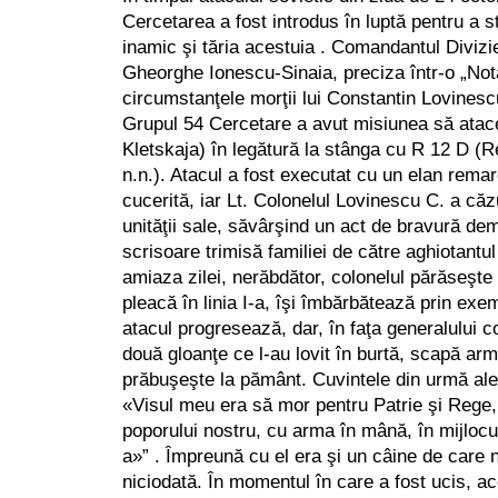
Cercetarea a fost introdus în luptă pentru a sta
inamic şi tăria acestuia . Comandantul Divizie
Gheorghe Ionescu-Sinaia, preciza într-o „Not
circumstanţele morţii lui Constantin Lovinesc
Grupul 54 Cercetare a avut misiunea să atac
Kletskaja) în legătură la stânga cu R 12 D (
n.n.). Atacul a fost executat cu un elan remar
cucerită, iar Lt. Colonelul Lovinescu C. a căzu
unităţii sale, săvârşind un act de bravură dem
scrisoare trimisă familiei de către aghiotantu
amiaza zilei, nerăbdător, colonelul părăseşt
pleacă în linia I-a, îşi îmbărbătează prin exemp
atacul progresează, dar, în faţa generalului 
două gloanţe ce l-au lovit în burtă, scapă ar
prăbuşeşte la pământ. Cuvintele din urmă ale 
«Visul meu era să mor pentru Patrie şi Rege,
poporului nostru, cu arma în mână, în mijlocul 
a»” . Împreună cu el era şi un câine de care
niciodată. În momentul în care a fost ucis, ac