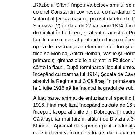
„Războiul Sfânt” împotriva bolşevismului se 
colonel Constantin Lovinescu, comandantul G
Viitorul ofiţer s-a născut, potrivit datelor din
Suceava (?) în data de 27 ianuarie 1894, fiind 
domiciliat în Fălticeni, şi al soției acestuia P
familii care a marcat profund cultura române
opera de rezonanţă a celor cinci scriitori şi cri
fiica sa Monica, Anton Holban, Vasile şi Hori
primare şi gimnaziale le-a urmat la Fălticeni.
cânte la flaut . După terminarea liceului urme
începând cu toamna lui 1914, Şcoala de Cavale
absolvi la Regimentul 3 Călăraşi în primăvara
la 1 iulie 1916 să fie înaintat la gradul de sub
A luat parte, animat de entuziasmul specific t
1916, fiind mobilizat începând cu data de 16 
început, la operaţiunile din Dobrogea în cadr
Călăraşi, iar mai târziu, alături de Divizia a 3-
Muncel . Apreciat de superiori pentru educaţia
care o dovedea în orice situaţie, dar cu un t