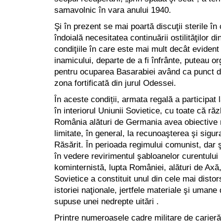
samavolnic în vara anului 1940.
Şi în prezent se mai poartă discuţii sterile în
îndoială necesitatea continuării ostilităţilor d
condiţiile în care este mai mult decât evident 
inamicului, departe de a fi înfrânte, puteau o
pentru ocuparea Basarabiei având ca punct de s
zona fortificată din jurul Odessei.
În aceste condiții, armata regală a participat l
în interiorul Uniunii Sovietice, cu toate că răz
România alături de Germania avea obiective mi
limitate, în general, la recunoaşterea şi sigura
Răsărit. În perioada regimului comunist, dar 
în vedere revirimentul şabloanelor curentului 
kominternistă, lupta României, alături de Axă,
Sovietice a constituit unul din cele mai distor
istoriei naţionale, jertfele materiale şi umane
supuse unei nedrepte uitări .
Printre numeroasele cadre militare de carieră