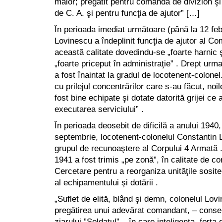
maior; pregătit pentru comandă de divizion ş
de C. A. şi pentru funcţia de ajutor” […]
În perioada imediat următoare (până la 12 fe
Lovinescu a îndeplinit funcţia de ajutor al C
această calitate dovedindu-se „foarte harnic ş
„foarte priceput în administraţie” . Drept urma
a fost înaintat la gradul de locotenent-colone
cu prilejul concentrărilor care s-au făcut, noile
fost bine echipate şi dotate datorită grijei ce 
executarea serviciului” .
În perioada deosebit de dificilă a anului 1940,
septembrie, locotenent-colonelul Constantin
grupul de recunoaştere al Corpului 4 Armată .
1941 a fost trimis „pe zonă”, în calitate de 
Cercetare pentru a reorganiza unităţile sosite
al echipamentului şi dotării .
„Suflet de elită, blând şi demn, colonelul Lov
pregătirea unui adevărat comandant, – conse
ziarului ”Soldatul” – în care inteligenţa, forţ