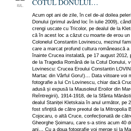
COTUL DONULUI…
IUL.
Acum opt ani de zile, în cel de-al doilea peler
0
Donului (primul având loc în iulie 2009), cân
crengi uscate cu Tricolor, pe dealul de la Kl
că în acest loc a căzut cu moarte de erou un 
Colonelul Constantin Lovinescu, mezinul fam
care a marcat profund cultura românească a
înainte Crucea instalată, pe 17 august 2012,
de la Tragedia Română de la Cotul Donului, v
Lovinescu: Crucea Eroului Constantin LOVI
Martac din Vârful Goru!)… Data viitoare voi 
fotografie a lui Cn Lovinescu, chiar dacă Cru
adusă și expusă la Mausoleul Eroilor din Mar
Reîntregirii), 1914-1918, de la Sfânta Mănă
dealul Staniței Kletskaia în anul următor, pe
fost sfințită de către preotul de la Mitropolia 
Cojocaru, o altă Cruce, confecționată de cătr
Gheorghe Șoimaru, care s-a stins acum 40 de 
ani… Cu a doua fotografie voi merge și la Ma