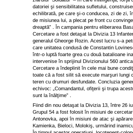
datoriei şi sensibilitatea sufletului, construis
echilibrată, pe care şi-o conducea, zi de zi, 
de misiunea lui, a plecat pe front cu convin
dreaptă” . În campania pentru eliberarea Bas
Cercetare a fost detaşat la Divizia 13 Infant
generalul Gheorge Rozin. Acest lucru s-a pet
care unitatea condusă de Constantin Lovines
într-o luptă foarte grea cu două batalioane 
intervenise în sprijinul Divizionului 560 anti
Cercetare a îndeplinit în cele mai bune condiţi
toate că a fost silit să execute marşuri lung
teren cu drumuri desfundate. Concluzia gener
echivoc: „Comandantul, ofiţerii şi trupa aces
sunt la înălţime” .
Fiind din nou detaşat la Divizia 13, între 26 i
Grupul 54 a fost folosit în misiuni de cerceta
Antonovka, apoi în misiuni de atac şi apărare 
Kamienka, Bieloci, Molokiş, urmărind inamicu
În timpul acestor operaţiuni, locotenent-colon