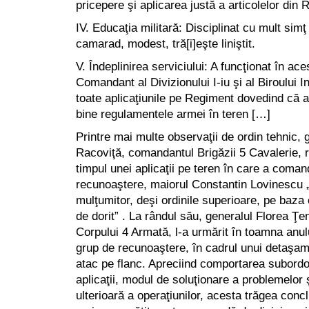
pricepere şi aplicarea justă a articolelor din
IV. Educaţia militară: Disciplinat cu mult simţ 
camarad, modest, tră[i]eşte liniştit.
V. Îndeplinirea serviciului: A funcţionat în ace
Comandant al Divizionului I-iu şi al Biroului In
toate aplicaţiunile pe Regiment dovedind că a
bine regulamentele armei în teren […]
Printre mai multe observaţii de ordin tehnic, 
Racoviţă, comandantul Brigăzii 5 Cavalerie, r
timpul unei aplicaţii pe teren în care a coma
recunoaştere, maiorul Constantin Lovinescu 
mulţumitor, deşi ordinile superioare, pe baza 
de dorit” . La rândul său, generalul Florea 
Corpului 4 Armată, l-a urmărit în toamna anu
grup de recunoaştere, în cadrul unui detaşa
atac pe flanc. Apreciind comportarea subordo
aplicaţii, modul de soluţionare a problemelor
ulterioară a operaţiunilor, acesta trăgea conc