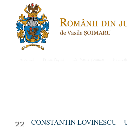
Albumul
Prima Pagină
Dr. Vasile Șoimaru
Publicați
CONSTANTIN LOVINESCU – 
22