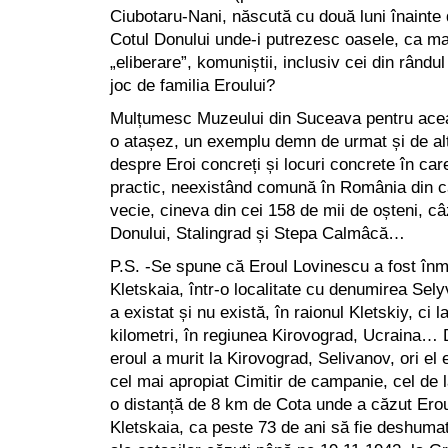
Ciubotaru-Nani, născută cu două luni înainte d
Cotul Donului unde-i putrezesc oasele, ca ma
„eliberare”, komuniștii, inclusiv cei din rândul
joc de familia Eroului?
Mulțumesc Muzeului din Suceava pentru acea
o atașez, un exemplu demn de urmat și de al
despre Eroi concreți și locuri concrete în care
practic, neexistând comună în România din c
vecie, cineva din cei 158 de mii de oșteni, câ
Donului, Stalingrad și Stepa Calmâcă…
P.S. -Se spune că Eroul Lovinescu a fost în
Kletskaia, într-o localitate cu denumirea Sely
a existat și nu există, în raionul Kletskiy, ci 
kilometri, în regiunea Kirovograd, Ucraina… D
eroul a murit la Kirovograd, Selivanov, ori el 
cel mai apropiat Cimitir de campanie, cel de 
o distanță de 8 km de Cota unde a căzut Erou
Kletskaia, ca peste 73 de ani să fie deshuma