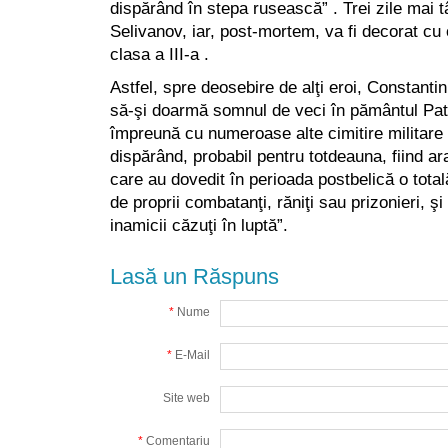
dispărând în stepa rusească” . Trei zile mai 
Selivanov, iar, post-mortem, va fi decorat cu 
clasa a III-a .
Astfel, spre deosebire de alţi eroi, Constant
să-şi doarmă somnul de veci în pământul Pat
împreună cu numeroase alte cimitire militare 
dispărând, probabil pentru totdeauna, fiind arat
care au dovedit în perioada postbelică o total
de proprii combatanţi, răniţi sau prizonieri, şi
inamicii căzuţi în luptă”.
Lasă un Răspuns
*
Nume
*
E-Mail
Site web
*
Comentariu