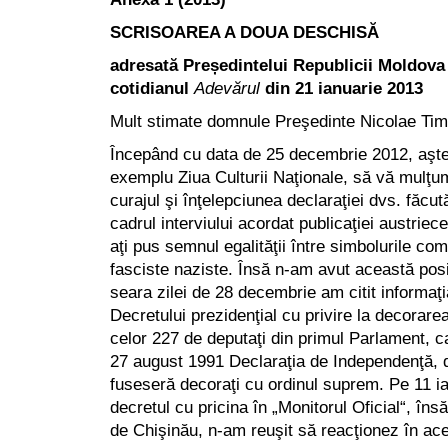
SCRISOAREA A DOUA DESCHISĂ
adresată Președintelui Republicii Moldova
cotidianul
Adevărul
din 21 ianuarie 2013
Mult stimate domnule Preşedinte Nicolae Timo
Începând cu data de 25 decembrie 2012, aşt
exemplu Ziua Culturii Naţionale, să vă mulţ
curajul şi înţelepciunea declaraţiei dvs. făcut
cadrul interviului acordat publicaţiei austriec
aţi pus semnul egalităţii între simbolurile co
fasciste naziste. Însă n-am avut această posib
seara zilei de 28 decembrie am citit informa
Decretului prezidenţial cu privire la decorare
celor 227 de deputaţi din primul Parlament, 
27 august 1991 Declaraţia de Independenţă, 
fuseseră decoraţi cu ordinul suprem. Pe 11 ian
decretul cu pricina în „Monitorul Oficial“, în
de Chişinău, n-am reuşit să reacţionez în ace