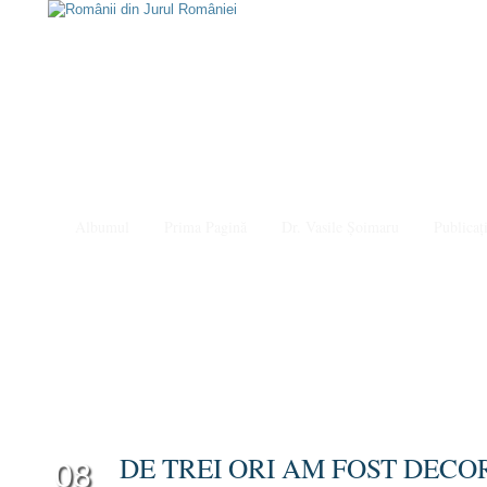
Albumul
Prima Pagină
Dr. Vasile Șoimaru
Publicați
DE TREI ORI AM FOST DECO
08