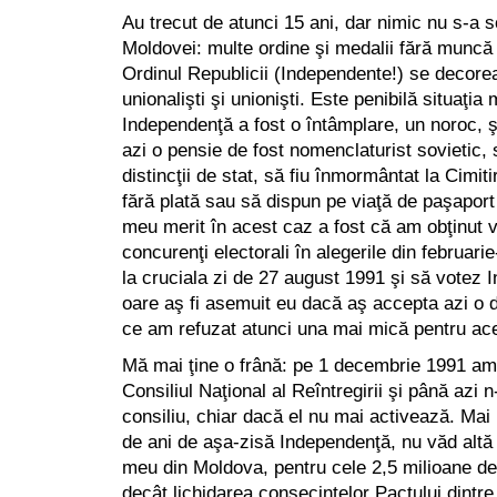
Au trecut de atunci 15 ani, dar nimic nu s-a 
Moldovei: multe ordine şi medalii fără muncă 
Ordinul Republicii (Independente!) se decorea
unionalişti şi unionişti. Este penibilă situaţi
Independenţă a fost o întâmplare, un noroc, ş
azi o pensie de fost nomenclaturist sovietic, 
distincţii de stat, să fiu înmormântat la Cimit
fără plată sau să dispun pe viaţă de paşaport
meu merit în acest caz a fost că am obţinut v
concurenţi electorali în alegerile din februar
la cruciala zi de 27 august 1991 şi să votez
oare aş fi asemuit eu dacă aş accepta azi o 
ce am refuzat atunci una mai mică pentru ace
Mă mai ţine o frână: pe 1 decembrie 1991 am 
Consiliul Naţional al Reîntregirii şi până azi 
consiliu, chiar dacă el nu mai activează. Mai 
de ani de aşa-zisă Independenţă, nu văd altă
meu din Moldova, pentru cele 2,5 milioane d
decât lichidarea consecinţelor Pactului dintre 