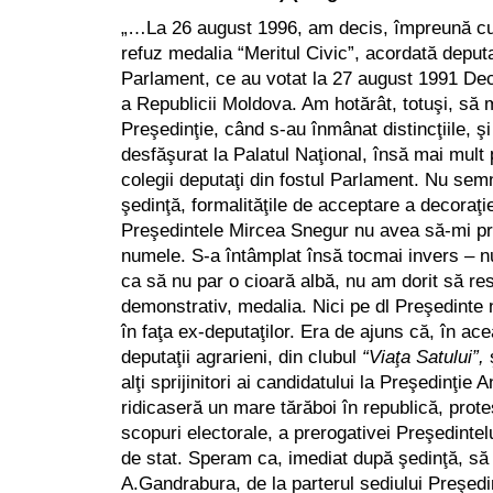
„…La 26 august 1996, am decis, împreună cu a
refuz medalia “Meritul Civic”, acordată deputaţ
Parlament, ce au votat la 27 august 1991 De
a Republicii Moldova. Am hotărât, totuşi, să m
Preşedinţie, când s-au înmânat distincţiile, şi
desfăşurat la Palatul Naţional, însă mai mult
colegii deputaţi din fostul Parlament. Nu se
şedinţă, formalităţile de acceptare a decoraţi
Preşedintele Mircea Snegur nu avea să-mi pro
numele. S-a întâmplat însă toc­mai invers – nu
ca să nu par o cioară albă, nu am dorit să re
demonstrativ, medalia. Nici pe dl Preşedinte 
în faţa ex-deputaţilor. Era de ajuns că, în ace
deputaţii agrarieni, din clubul
“Viaţa Satului”,
alţi sprijinitori ai candidatului la Preşedinţie 
ridicaseră un mare tărăboi în republică, protes
scopuri electorale, a prerogativei Preşedintelu
de stat. Speram ca, imediat după şedinţă, să
A.Gandrabura, de la parterul sediului Preşedin