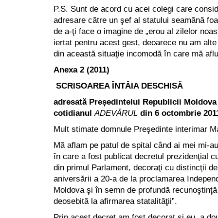
P.S. Sunt de acord cu acei colegi care consi
adresare către un şef al statului seamănă foa
de a-ţi face o imagine de „erou al zilelor noas
iertat pentru acest gest, deoarece nu am alte p
din această situaţie incomodă în care mă aflu
Anexa 2 (2011)
SCRISOAREA ÎNTÂIA DESCHISĂ
adresată
Președintelui Republicii Moldova
cotidianul
ADEVĂRUL
din 6 octombrie 201
Mult stimate domnule Preşedinte interimar M
Mă aflam pe patul de spital când ai mei mi-au
în care a fost publicat decretul prezidenţial c
din primul Parlament, decoraţi cu distincţii de 
aniversării a 20-a de la proclamarea Independ
Moldova şi în semn de profundă recunoştinţă 
deosebită la afirmarea statalităţii”.
Prin acest decret am fost decorat şi eu, a dou