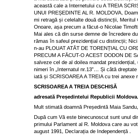
această cale a Internetului cu A TREIA S
UNUI PREȘEDINTE AL R. MOLDOVA, Doamne
mi retragă și celelalte două distincții, Meritul
Onoare, așa precum a făcut-o Nicolae Timofti
Mai ales că din surse demne de încredere d
rămas în safeul prezidențial cu distincții; Nic
n-au PLOUAT ATÂT DE TORENȚIAL CU ORD
PRECUM A FĂCUT-O ACEST DODON DE SAD
salveze cel de al doilea mandat prezidențial,
nimeri în „Internatul nr.13”… Și câtă dreptate
iată și SCRISOAREA A TREIA cu trei anexe n
SCRISOAREA A TREIA DESCHISĂ
adresată Președintelui Republicii Moldova
Mult stimată doamnă Președintă Maia Sandu
După cum Vă este binecunoscut sunt unul din 
primului Parlament al R. Moldova care au vot
august 1991, Declarația de Independență .