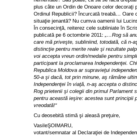
plus câte un Ordin de Onoare celor decoraţi 
Ordinul Republicii? Încurcată treabă… Oare c
situaţie jenantă? Nu cumva oamenii lui Lucin
În consecinţă, reiterez cele subliniate în Sc
publicată pe 6 octombrie 2011:
„…Rog să anul
care mă priveşte, subliniind, totodată, că n-a
distincţie pentru merite reale şi rezultate pal
voi accepta vreun ordin/medalie pentru simpl
participant la proclamarea Independenţei. Ch
Republica Moldova ar supravieţui independen
50-a şi dacă, tot prin minune, aş rămâne ultim
Independenţei în viaţă, n-aş accepta o distinc
Rog prietenii şi colegii din primul Parlament
pentru această ieşire: acestea sunt principii 
vreodată!“
Cu deosebită stimă şi aleasă preţuire,
VasileŞOIMARU,
votant/semnatar al Declaraţiei de Independen