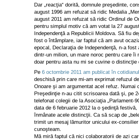
Dar „reacţia“ dorită, domnule preşedinte, con
august 1996 am refuzat să ridic Medalia „Merit
august 2011 am refuzat să ridic Ordinul de On
pentru simplul motiv că am votat la 27 augus
Independenţă a Republicii Moldova. Să fiu de
fost o întâmplare, iar faptul că am avut oca
epocal, Declaraţia de Independenţă, n-a fost
dintr-un milion, un mare noroc pentru care î
doar pentru asta nu mi se cuvine o distincţie 
Pe
6 octombrie 2011 am publicat în cotidianu
deschisă prin care mi-am exprimat refuzul de
Onoare şi am argumentat acel refuz. Numai că
Preşedinţie n-au citit scrisoarea dată şi, pe 
telefonat colegii de la Asociaţia „Parlament-
data de 6 februarie 2012 la o şedinţă festivă,
înmânate acele distincţii. Ca să scap de „bel
trimit un mesaj lămuritor unicului ex-consilier
cunoşteam.
Mă miră faptul că nici colaboratorii de azi ca