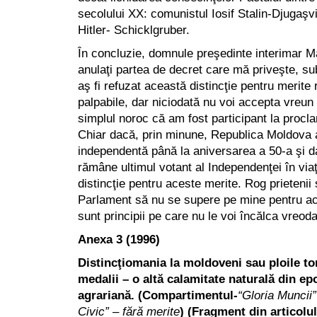
secolului XX: comunistul Iosif Stalin-Djugaşvil
Hitler- Schicklgruber.
În concluzie, domnule preşedinte interimar M
anulaţi partea de decret care mă priveşte, sub
aş fi refuzat această distincţie pentru merite 
palpabile, dar niciodată nu voi accepta vreun
simplul noroc că am fost participant la proc
Chiar dacă, prin minune, Republica Moldova a
independentă până la aniversarea a 50-a şi d
rămâne ultimul votant al Independenţei în via
distincţie pentru aceste merite. Rog prietenii 
Parlament să nu se supere pe mine pentru ac
sunt principii pe care nu le voi încălca vreoda
Anexa 3 (1996)
Distincţiomania la moldoveni sau ploile tor
medalii – o altă calamitate naturală din ep
agrariană.
(Compartimentul-
“Gloria Muncii”
Civic” – fără merite
) (Fragment din articolul