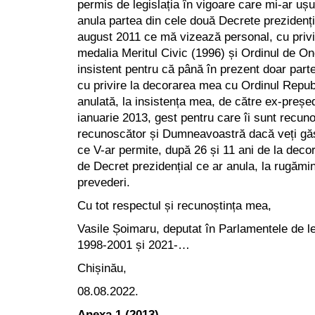
permis de legislația în vigoare care mi-ar ușu
anula partea din cele două Decrete prezidenți
august 2011 ce mă vizează personal, cu priv
medalia Meritul Civic (1996) și Ordinul de O
insistent pentru că până în prezent doar part
cu privire la decorarea mea cu Ordinul Republ
anulată, la insistența mea, de către ex-președ
ianuarie 2013, gest pentru care îi sunt recuno
recunoscător și Dumneavoastră dacă veți găsi
ce V-ar permite, după 26 și 11 ani de la decor
de Decret prezidențial ce ar anula, la rugăm
prevederi.
Cu tot respectul și recunoștința mea,
Vasile Șoimaru, deputat în Parlamentele de l
1998-2001 și 2021-…
Chișinău,
08.08.2022.
Anexa 1 (2013)