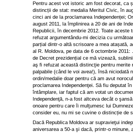
Pentru acest vot istoric am fost decorat, ca și 
distincții de stat: medalia Meritul Civic, în au
cinci ani de la proclamarea Independenței; O
august 2011, la împlinirea a 20 de ani de Ind
Republicii, în decembrie 2012. Toate aceste tr
refuzat argumentându-mi decizia cu următoar
parțial dintr-o altă scrisoare a mea atașată, 
al R. Moldova, pe data de 6 octombrie 2011:
de Decret prezidențial ce mă vizează, sublini
aş fi refuzat această distincţie pentru merite 
palpabile (când le voi avea!), însă niciodată
ordin/medalie doar pentru că am avut norocul 
proclamarea Independenţei. Să fiu deputat în
întâmplare, iar faptul că am votat un docume
Independenţă, n-a fost altceva decât o şansă 
onoare pentru care îi mulţumesc lui Dumnez
consider eu, nu mi se cuvine o distincție de s
Dacă Republica Moldova ar supravieţui inde
aniversarea a 50-a şi dacă, printr-o minune, 