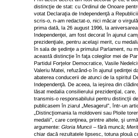
distincţie de stat: cu Ordinul de Onoare pent
votat Declaraţia de Independenţă a Republic
scris-o, n-am redactat-o, nici măcar o virgulă
prima dată, la 26 august 1996, la aniversarea
Independenţei, am fost decorat în ajunul camp
prezidenţiale, pentru acelaşi merit, cu medali
în sala de şedinţe a primului Parlament, nu m
această distincţie în faţa colegilor mei de Par
Partidul Forţelor Democratice, Vasile Nedelc
Valeriu Matei, refuzând-o în ajunul şedinţei d
abaterea conducerii de atunci de la spiritul De
Independenţă. De aceea, la ieşirea din clădir
lăsat medalia consilierului prezidenţial, care, 
transmis-o responsabilului pentru distincţii de
publicasem în ziarul „Mesagerul”, într-un artic
„Distincţiomania la moldoveni sau Ploile toren
medalii”, care conţinea, printre altele, şi ur
argumente:
Gloria Muncii
– fără muncă;
Merit
chiar dacă rezultatele lipsesc, totuna plouă cu 