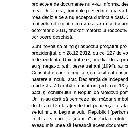
proiectele de documente nu v-au informat de
mea. De aceea, domnule preşedinte, mă văd n
mea decizie de a nu accepta distincţia dată. 
motivele refuzului meu care apar în scrisoare
octormbrie 2011, anexez materialul respectiv
scrisoare deschisă.
Sunt nevoit să ating şi aspectul pregătirii proi
prezidenţial, din 28.12.2012, cu cei 227 de vot
Independenţă. Unii dintre ei, imediat după p
au şi negat-o, alţii, peste trei ani (1994), au p
Constituţie care a neglijat şi a falsificat conţin
naştere al noului stat, Declaraţia de Independ
o adevărată bombă cu neutroni (articolul 13 şi
păcii şi echilibrului în Republica Moldova pen
Unii n-au dorit să semneze nici măcar simboli
duplicatul Declaraţiei de Independenţă, furată
seiful nr.1 al Legislativului Republicii (parla
implicarea unor „falşi amici“ ai Parlamentulu
aveau misiunea să ferească acest document e