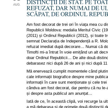
DISTINCȚII DE STAT. PE TOA
AUG.
REFUZAT, DAR NUMAI DE U
SCĂPAT, DE ORDINUL REPUB
0
Am fost decorat de trei ori în viața mea cu dis
Republicii Moldova: medalia Meritul Civic (1
(2011) și Ordinul Republicii (2012), și toate t
semnat Declarația de Independență a R. Mol
refuzat imediat după decorare… Numai că do
Timofti mi-a întrat în voie emițând un alt decr
doar Ordinul Republicii… De alte două distinc
debarasez nici după 26 de ani și nici după 1
Mă enervează cumplit momentele când plutin
cale informații biografice despre mine publi
informații în care sunt menționate și cele trei 
cândva am fost decorat, dar pentru că nu le-
și despre asta publicul am anunțat…
Iată de ce, în această clipă, voi recurge la ul
a mă debarasa și de primele două distincții 