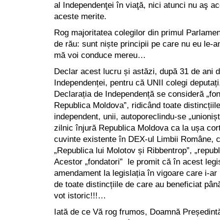
al Independenţei în viaţă, nici atunci nu aş ac
aceste merite.
Rog majoritatea colegilor din primul Parlame
de rău: sunt niște principii pe care nu eu le-
mă voi conduce mereu…
Declar acest lucru și astăzi, după 31 de ani 
Independenței, pentru că UNII colegi deputați
Declarația de Independență se consideră „fond
Republica Moldova”, ridicând toate distincțiile
independent, unii, autoporeclindu-se „unionișt
zilnic înjură Republica Moldova ca la ușa cort
cuvinte existente în DEX-ul Limbii Române, c
„Republica lui Molotov și Ribbentrop”, „republi
Acestor „fondatori” le promit că în acest legi
amendament la legislația în vigoare care i-ar l
de toate distincțiile de care au beneficiat pân
vot istoric!!!…
Iată de ce Vă rog frumos, Doamnă Președintă