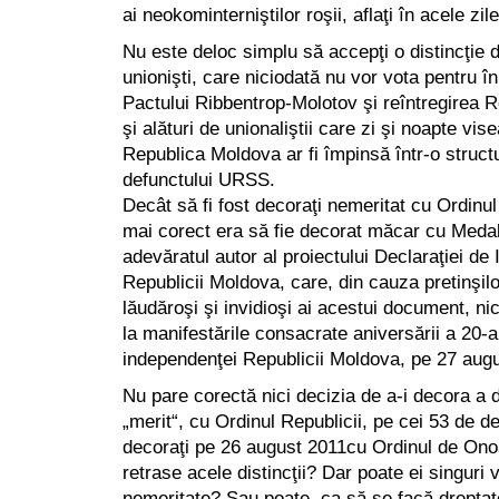
ai neokominterniştilor roşii, aflaţi în acele zil
Nu este deloc simplu să accepţi o distincţie de
unionişti, care niciodată nu vor vota pentru î
Pactului Ribbentrop-Molotov şi reîntregirea R
şi alături de unionaliştii care zi şi noapte v
Republica Moldova ar fi împinsă într-o struct
defunctului URSS.
Decât să fi fost decoraţi nemeritat cu Ordinul 
mai corect era să fie decorat măcar cu Medali
adevăratul autor al proiectului Declaraţiei de
Republicii Moldova, care, din cauza pretinşilor
lăudăroşi şi invidioşi ai acestui document, nic
la manifestările consacrate aniversării a 20-
independenţei Republicii Moldova, pe 27 aug
Nu pare corectă nici decizia de a-i decora a 
„merit“, cu Ordinul Republicii, pe cei 53 de de
decoraţi pe 26 august 2011cu Ordinul de Ono
retrase acele distincţii? Dar poate ei singuri vo
nemeritate? Sau poate, ca să se facă dreptate